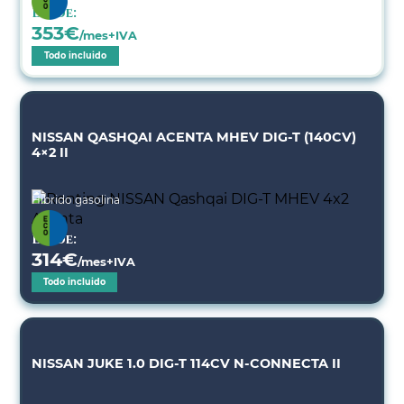
Desde:
353
€
/mes+IVA
Todo incluido
NISSAN QASHQAI ACENTA MHEV DIG-T (140CV)
4×2 II
Híbrido gasolina
Desde:
314
€
/mes+IVA
Todo incluido
NISSAN JUKE 1.0 DIG-T 114CV N-CONNECTA II