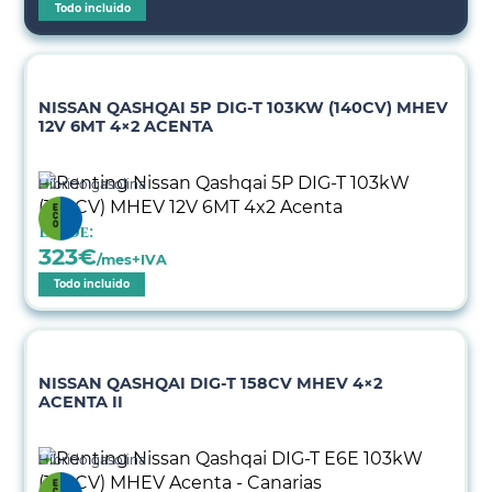
Todo incluido
NISSAN QASHQAI 5P DIG-T 103KW (140CV) MHEV
12V 6MT 4×2 ACENTA
Híbrido gasolina
Desde:
323
€
/mes+IVA
Todo incluido
NISSAN QASHQAI DIG-T 158CV MHEV 4×2
ACENTA II
Híbrido gasolina