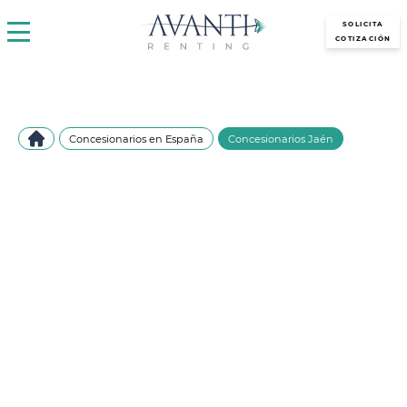
avantirenting.es
SOLICITA
COTIZACIÓN
Concesionarios en España
Concesionarios Jaén