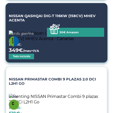
NISSAN QASHQAI DIG-T 116KW (158CV) MHEV
ACENTA
50€ Amazon
Híbrido gasolina
Desde:
349
€
/mes+IVA
Todo incluido
NISSAN PRIMASTAR COMBI 9 PLAZAS 2.0 DCI
L2H1 GO
Diésel
Desde: