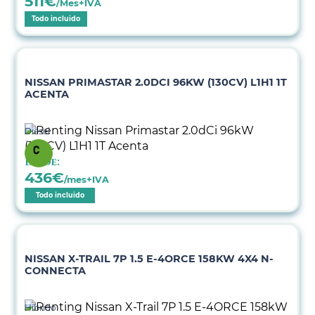
511
€
/Mes+IVA
Todo incluido
NISSAN PRIMASTAR 2.0DCI 96KW (130CV) L1H1 1T
ACENTA
Diésel
Desde:
436
€
/mes+IVA
Todo incluido
NISSAN X-TRAIL 7P 1.5 E-4ORCE 158KW 4X4 N-
CONNECTA
Híbrido