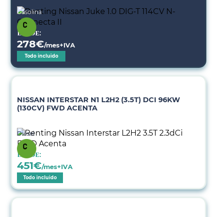
Gasolina
Desde:
278
€
/mes+IVA
Todo incluido
NISSAN INTERSTAR N1 L2H2 (3.5T) DCI 96KW
(130CV) FWD ACENTA
Diésel
Desde:
451
€
/mes+IVA
Todo incluido