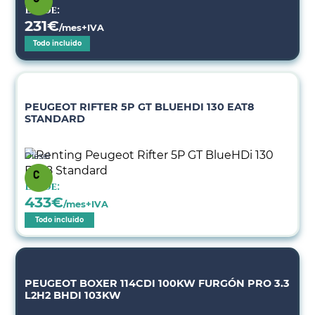
Desde:
231
€
/mes+IVA
Todo incluido
PEUGEOT RIFTER 5P GT BLUEHDI 130 EAT8
STANDARD
Diésel
Desde:
433
€
/mes+IVA
Todo incluido
PEUGEOT BOXER 114CDI 100KW FURGÓN PRO 3.3
L2H2 BHDI 103KW