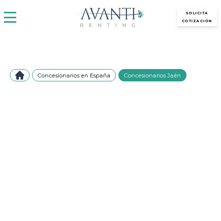
avantirenting.es
SOLICITA
COTIZACIÓN
Concesionarios en España
Concesionarios Jaén