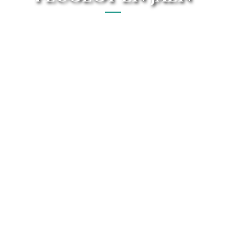
El mejor concesionario Peugeot en Jaén está en Avanti
Renting. Disfruta de forma On-line de las mejores ofertas
del mercado.