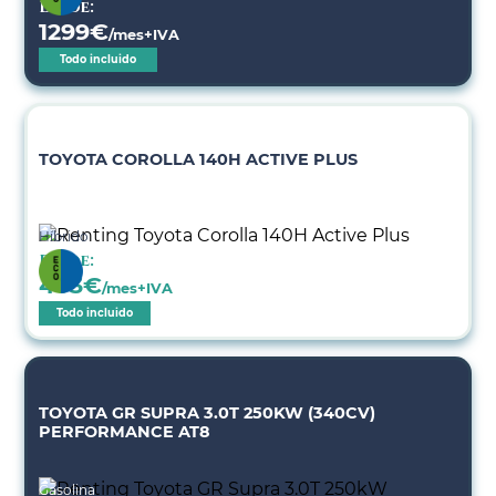
Desde:
1299
€
/mes+IVA
Todo incluido
TOYOTA COROLLA 140H ACTIVE PLUS
Híbrido
Desde:
403
€
/mes+IVA
Todo incluido
TOYOTA GR SUPRA 3.0T 250KW (340CV)
PERFORMANCE AT8
Gasolina