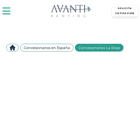
avantirenting.es
SOLICITA
COTIZACIÓN
Concesionarios en España
Concesionarios La Rioja