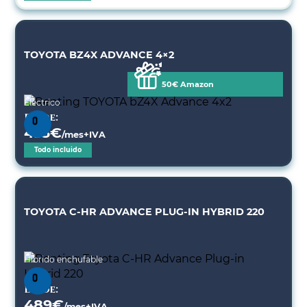
TOYOTA BZ4X ADVANCE 4×2
50€ Amazon
Eléctrico
Desde:
433
€
/mes+IVA
Todo incluido
TOYOTA C-HR ADVANCE PLUG-IN HYBRID 220
Híbrido enchufable
Desde:
489
€
/mes+IVA