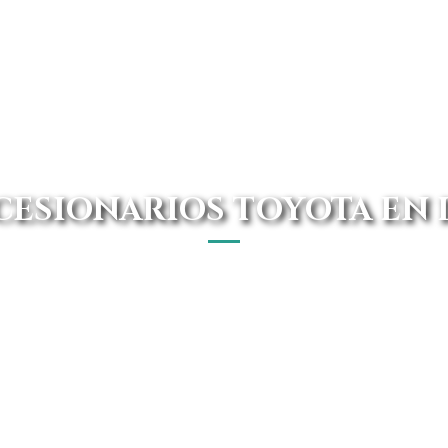
ESIONARIOS TOYOTA EN
e un concesionario Toyota en Lugo. En Avanti Renting 
e no tengas que desplazarte. Además de esto, enviamos