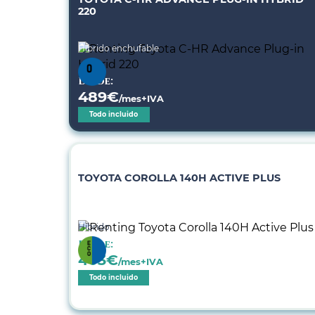
220
Híbrido enchufable
Desde:
489
€
/mes+IVA
Todo incluido
TOYOTA COROLLA 140H ACTIVE PLUS
Híbrido
Desde:
403
€
/mes+IVA
Todo incluido