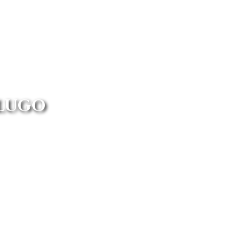
 LUGO
encontrarás las mejores ofertas
 el coche a tu casa.