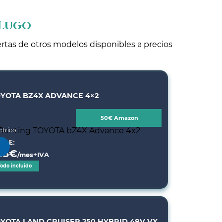
 Lugo
ertas de otros modelos disponibles a precios
YOTA BZ4X ADVANCE 4×2
50€ Amazon
ctrico
sde:
33
€
/mes+IVA
Todo incluido
YOTA LAND CRUISER 250 HYBRID 48V VX