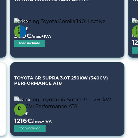
Híbrido
Gas
Desde:
389
€
De
/mes+IVA
1
Todo incluido
TOYOTA GR SUPRA 3.0T 250KW (340CV)
PERFORMANCE AT8
Gasolina
Desde:
1216
€
/mes+IVA
Todo incluido