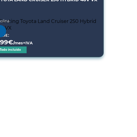
olina
sde:
299
€
/mes+IVA
Todo incluido