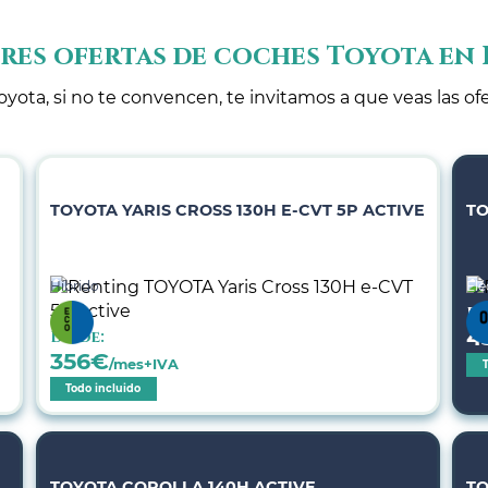
res ofertas de coches Toyota en
oyota, si no te convencen, te invitamos a que veas las of
TOYOTA YARIS CROSS 130H E-CVT 5P ACTIVE
TO
Híbrido
Elé
De
4
Desde:
356
€
/mes+IVA
Todo incluido
TOYOTA COROLLA 140H ACTIVE
TO