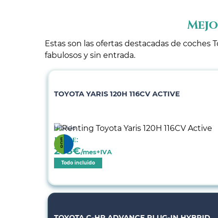
Mejo
Estas son las ofertas destacadas de coches T
fabulosos y sin entrada.
TOYOTA YARIS 120H 116CV ACTIVE
Híbrido
Desde:
283
€
/mes+IVA
Todo incluido
TOYOTA C-HR ADVANCE PLUG-IN HYBRID