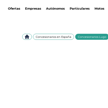
avantirenting.es
Ofertas
Empresas
Autónomos
Particulares
Motos
Concesionarios en España
Concesionarios Lugo