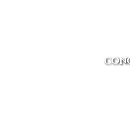
CONC
Avanti Renting es mucho más qu
del mercado para qu