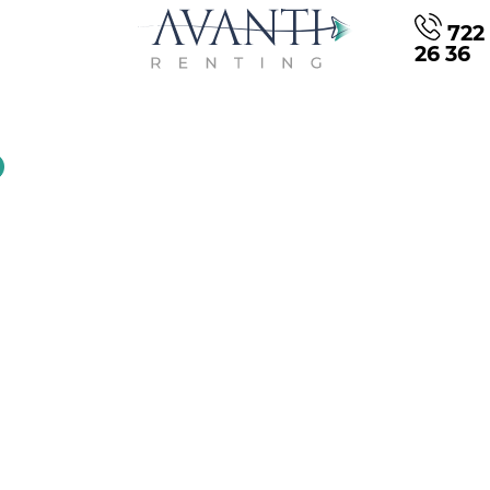
722 
26 36