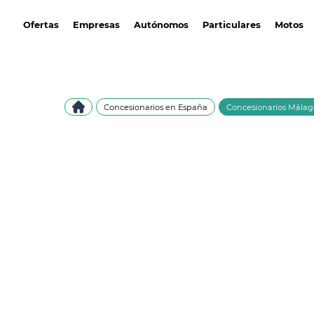
avantirenting.es
Ofertas
Empresas
Autónomos
Particulares
Motos
Concesionarios en España
Concesionarios Málag