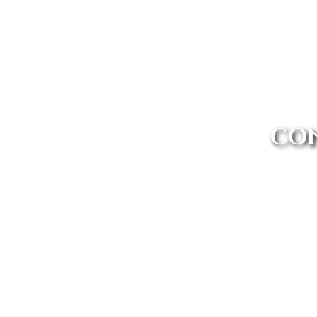
CON
En nuestro concesionario oficia
incluidos y sin 