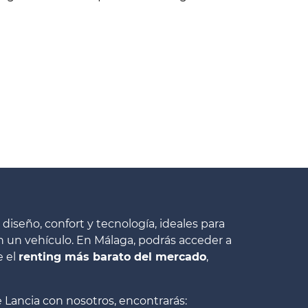
diseño, confort y tecnología, ideales para
n un vehículo. En Málaga, podrás acceder a
e el
renting más barato del mercado
,
 Lancia con nosotros, encontrarás: