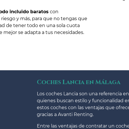
odo incluido baratos
con
 riesgo y más, para que no tengas que
d de tener todo en una sola cuota
 mejor se adapta a tus necesidades.
Coches Lancia en Málaga
Los coches Lancia son una referencia en 
quienes buscan estilo y funcionalidad e
estos coches con las ventajas que ofrec
gracias a Avanti Renting.
Entre las ventajas de contratar un coche