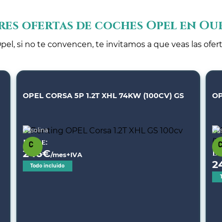
res ofertas de coches Opel en Ou
pel, si no te convencen, te invitamos a que veas las ofer
OPEL CORSA 5P 1.2T XHL 74KW (100CV) GS
OP
Gasolina
Gas
Desde:
246
€
De
/mes+IVA
2
Todo incluido