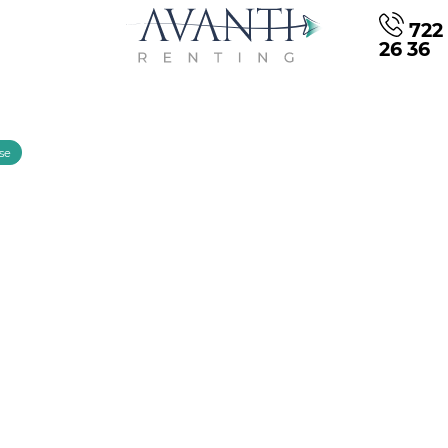
722 
26 36
se