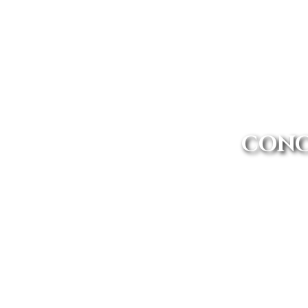
CONC
Si buscas un concesionario Ope
mejores ofertas 