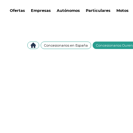
avantirenting.es
Ofertas
Empresas
Autónomos
Particulares
Motos
Concesionarios en España
Concesionarios Ouren