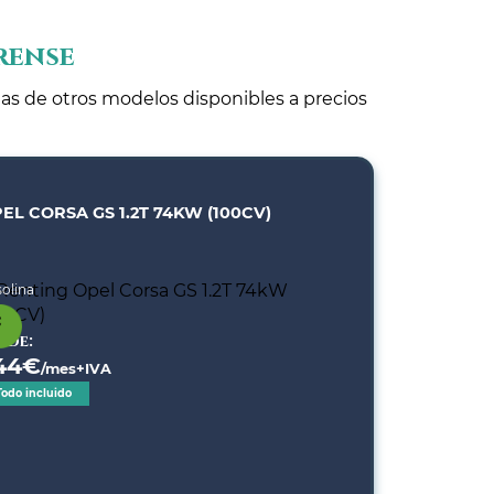
rense
tas de otros modelos disponibles a precios
EL CORSA GS 1.2T 74KW (100CV)
olina
sde:
44
€
/mes+IVA
Todo incluido