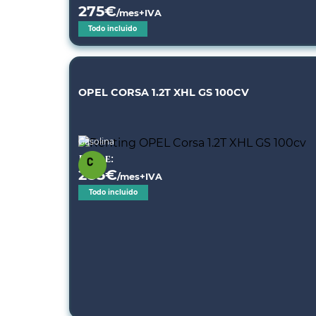
275
€
/mes+IVA
Todo incluido
OPEL CORSA 1.2T XHL GS 100CV
Gasolina
Desde:
285
€
/mes+IVA
Todo incluido