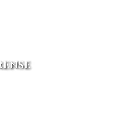
RENSE
blemente más. Disponemos de las
damente y online.