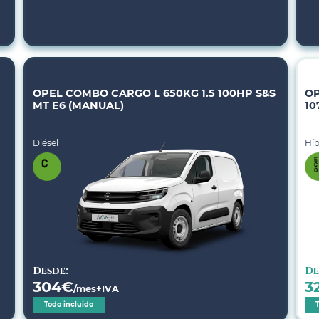
OPEL COMBO CARGO L 650KG 1.5 100HP S&S
OP
MT E6 (MANUAL)
10
Diésel
Híb
Desde:
De
304
€
3
/mes+IVA
Todo incluido