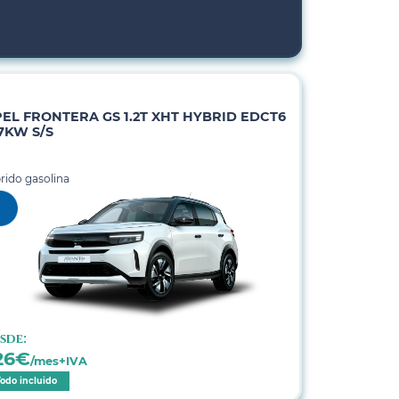
EL FRONTERA GS 1.2T XHT HYBRID EDCT6
7KW S/S
rido gasolina
sde:
26
€
/mes+IVA
Todo incluido