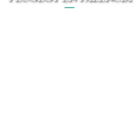
El mejor concesionario Peugeot en Palencia está en Avanti
Renting. Disfruta de forma Online de las mejores ofertas
del mercado.