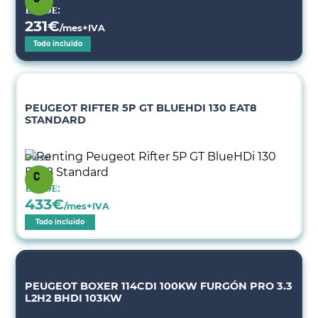
Desde:
231
€
/mes+IVA
Todo incluido
PEUGEOT RIFTER 5P GT BLUEHDI 130 EAT8
STANDARD
Diésel
Desde:
433
€
/mes+IVA
Todo incluido
PEUGEOT BOXER 114CDI 100KW FURGÓN PRO 3.3
L2H2 BHDI 103KW