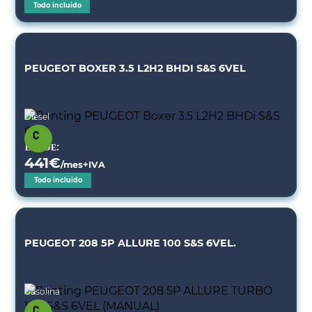
Todo incluido
PEUGEOT BOXER 3.5 L2H2 BHDI S&S 6VEL
Diésel
Desde:
441
€
/mes+IVA
Todo incluido
PEUGEOT 208 5P ALLURE 100 S&S 6VEL.
Gasolina