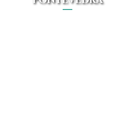
PONTEVEDRA
En Avanti Renting tenemos las mejores ofertas del
mercado a fin de que no debas desplazarte hasta un
concesionario Peugeot en Pontevedra. Disfruta de tu
coche diréctamente en tu propio domicilio.