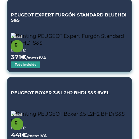
PEUGEOT EXPERT FURGÓN STANDARD BLUEHDI
S&S
Diésel
Desde:
371
€
/mes+IVA
Todo incluido
PEUGEOT BOXER 3.5 L2H2 BHDI S&S 6VEL
Diésel
Desde:
441
€
/mes+IVA