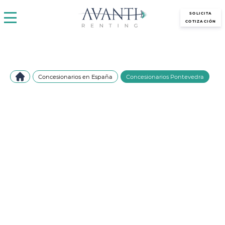
avantirenting.es
SOLICITA
COTIZACIÓN
Concesionarios en España
Concesionarios Pontevedra