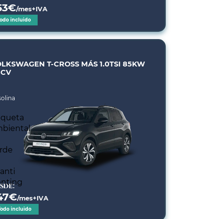
53
€
/mes+IVA
odo incluido
LKSWAGEN T-CROSS MÁS 1.0TSI 85KW
5CV
olina
sde:
47
€
/mes+IVA
Todo incluido