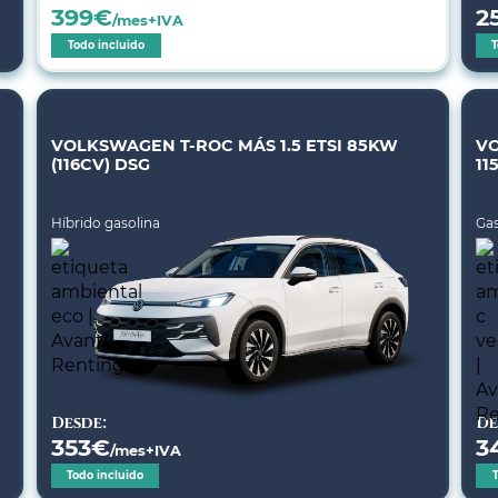
399
€
2
/mes+IVA
Todo incluido
T
VOLKSWAGEN T-ROC MÁS 1.5 ETSI 85KW
VO
(116CV) DSG
11
Híbrido gasolina
Gas
Desde:
De
353
€
3
/mes+IVA
Todo incluido