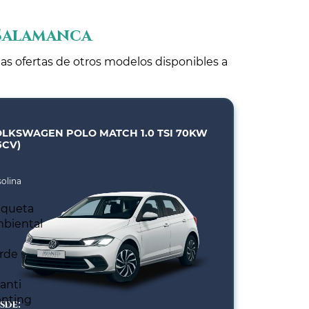
 Salamanca
las ofertas de otros modelos disponibles a
LKSWAGEN POLO MATCH 1.0 TSI 70KW
5CV)
olina
sde: