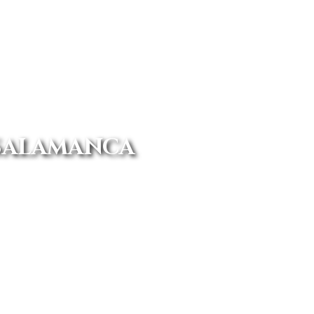
SALAMANCA
s a poder gozar de las mejores
omicilio.