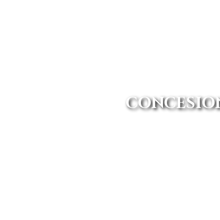
CONCESIO
En Avanti Renting somos más q
ofertas 