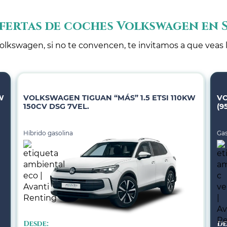
fertas de coches Volkswagen en
olkswagen, si no te convencen, te invitamos a que veas 
W
VOLKSWAGEN TIGUAN “MÁS” 1.5 ETSI 110KW
VO
150CV DSG 7VEL.
(9
Híbrido gasolina
Gas
Desde:
De