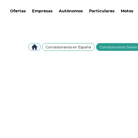
avantirenting.es
Ofertas
Empresas
Autónomos
Particulares
Motos
Concesionarios en España
Concesionarios Sala