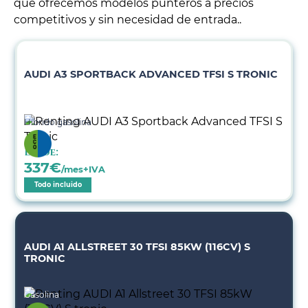
que ofrecemos modelos punteros a precios
competitivos y sin necesidad de entrada..
AUDI A3 SPORTBACK ADVANCED TFSI S TRONIC
Híbrido gasolina
Desde:
337
€
/mes+IVA
Todo incluido
AUDI A1 ALLSTREET 30 TFSI 85KW (116CV) S
TRONIC
Gasolina