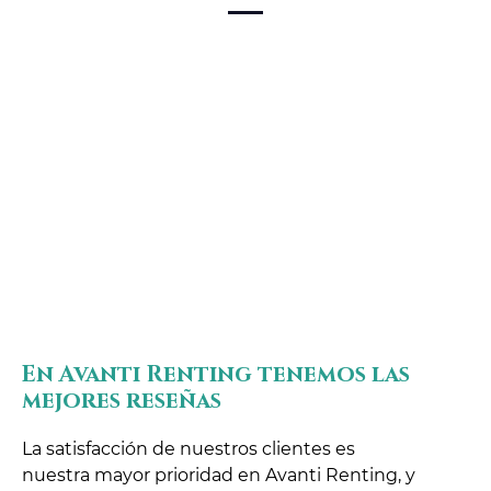
Localiza tu concesionario Audi más cercano y
embárcate en una experiencia de conducción
incomparable. Nuestros concesionarios en Santa
Cruz de Tenerife te esperan con un equipo experto
listo para asesorarte y guiarte en la selección del
vehículo que más se ajusta a tu estilo de vida y
necesidades de movilidad.
En Avanti Renting tenemos las
mejores reseñas
La satisfacción de nuestros clientes es
nuestra mayor prioridad en Avanti Renting, y