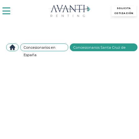
avantirenting.es
SOLICITA
COTIZACIÓN
Concesionarios en
Concesionarios Santa Cruz de
España
Tenerife