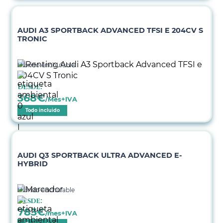
AUDI A3 SPORTBACK ADVANCED TFSI E 204CV S
TRONIC
Híbrido enchufable
Desde:
368
€
/Mes+IVA
Todo incluido
AUDI Q3 SPORTBACK ULTRA ADVANCED E-
HYBRID
Híbrido enchufable
Desde:
783
€
/mes+IVA