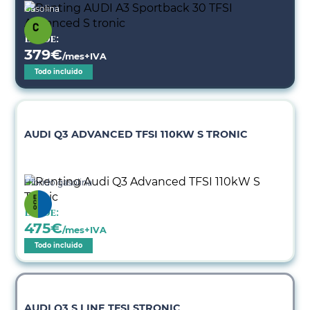
Gasolina
Desde:
379
€
/mes+IVA
Todo incluido
AUDI Q3 ADVANCED TFSI 110KW S TRONIC
Híbrido gasolina
Desde:
475
€
/mes+IVA
Todo incluido
AUDI Q3 S LINE TFSI STRONIC