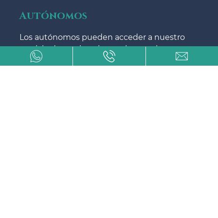
Autónomos
Los autónomos pueden acceder a nuestro
servicio de renting si cumplen con los
siguientes criterios: Al menos un año de
actividad, viabilidad económica y ausencia
en listas de morosidad como Asnef. Se
deben presentar el DNI, carnet de
conducir, acta censal, último ejercicio del
impuesto de la renta, IVA del año anterior y
en curso, y recibo bancario con IBAN y
titular.