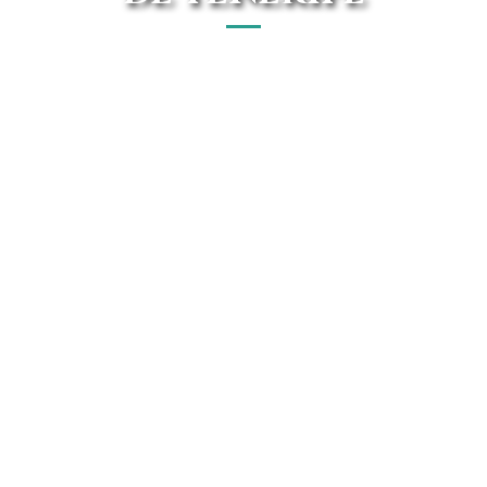
Explorar las opciones de movilidad en Santa Cruz de
Tenerife es una experiencia emocionante, especialmente
cuando se trata de vehículos Honda. Los concesionarios de
la zona ofrecen una amplia gama de modelos para
satisfacer las necesidades de cada conductor,
garantizando tecnología de punta y confort.