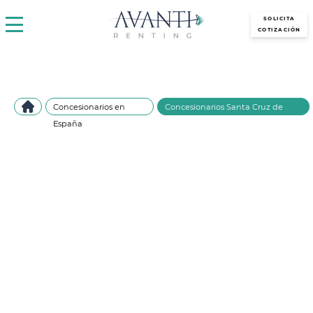
avantirenting.es
SOLICITA
COTIZACIÓN
Concesionarios en
Concesionarios Santa Cruz de
España
Tenerife