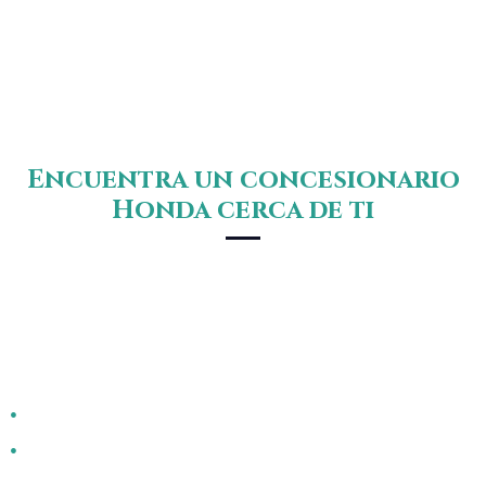
Encuentra un concesionario
Honda cerca de ti
La búsqueda de tu Honda ideal no podría ser más
fácil en Santa Cruz de Tenerife. Los concesionarios
están estratégicamente ubicados para ofrecerte la
mayor comodidad a la hora de visitarlos. Además,
podrás disfrutar de:
Servicio personalizado y asesoramiento a medida.
Test drives para que experimentes tu modelo
favorito.