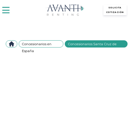
avantirenting.es
SOLICITA
COTIZACIÓN
Concesionarios en
Concesionarios Santa Cruz de
España
Tenerife