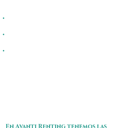
puntos:
Revisa el mapa oficial de Land Rover para
encontrar el más cercano.
Consulta las opiniones y calificaciones de otros
clientes.
Benefíciate del asesoramiento personalizado en
cada visita.
No dudes en acercarte para conocer de cerca la
gama de modelos disponibles y las opciones de
financiación a tu medida.
En Avanti Renting tenemos las