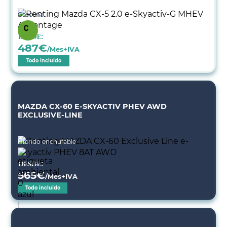
Gasolina
Desde:
487
€
/Mes+IVA
Todo incluido
MAZDA CX-60 E-SKYACTIV PHEV AWD
EXCLUSIVE-LINE
Híbrido enchufable
Desde:
565
€
/Mes+IVA
Todo incluido