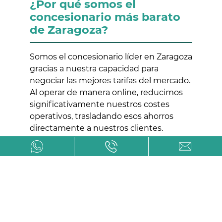
¿Por qué somos el
concesionario más barato
de Zaragoza?
Somos el concesionario líder en Zaragoza
gracias a nuestra capacidad para
negociar las mejores tarifas del mercado.
Al operar de manera online, reducimos
significativamente nuestros costes
operativos, trasladando esos ahorros
directamente a nuestros clientes.
Además, accedemos a
promociones
exclusivas
y descuentos que nos
permiten ofrecerte precios inigualables.
Nuestra transparencia y atención
personalizada garantizan una
experiencia satisfactoria y sin sorpresas.
Si buscas el mejor precio para tu nuevo