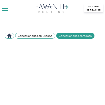
avantirenting.es
SOLICITA
COTIZACIÓN
Concesionarios en España
Concesionarios Zaragoza