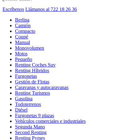
Escríbenos
Llámanos al 722 18 26 36
Berlina
Camión
Compacto
Coupé
Manual
Monovolumen
Motos
Pequeño
Renting Coches Suv
Renting Híbridos
Furgonetas
Gestión de Flotas
Caravanas y autocaravanas
Renting Turismos
Gasolina
Todoterrenos
Diésel
Furgonetas 9 plazas
Vehículos comerciales e industriales
Segunda Mano
Second Renting
Renting Pymes