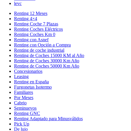
levc
Renting 12 Meses
Renting 4×4
Renting Coche 7 Plazas
Renting Coches Eléctricos
Renting Coches Km 0
Renting con Asnef
Renting con Opción a Compra
Renting de coche industrial
Renting de Coches 15000 KM al Año
Renting de Coches 30000 Km Año
Renting de Coches 50000 Km Año
Concesionarios
Leasing
Renting en España
Furgonetas Isotermo
Familiares
Por Meses
Cabrio
Seminuevos
Renting GNC
Renting Adaptado para Minusválidos
Pick Up
De lujo