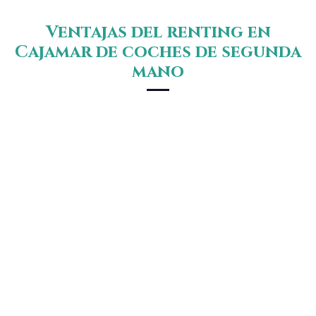
Ventajas del renting en
Cajamar de coches de segunda
mano
El renting de coches de segunda mano en
Cajamar ofrece ventajas fiscales para empresas y
autónomos, la posibilidad de deducción del 100%
del gasto e IVA. También, ventajas económicas
como precios competitivos y cuotas fijas que
incluyen todos los servicios necesarios. La
comodidad y la flexibilidad son parte del paquete,
con un amplio abanico de modelos y la posibilidad
de adaptar el kilometraje y la duración del contrato
a las necesidades de cada cliente.