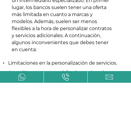
un intermediario especializado. En primer
lugar, los bancos suelen tener una oferta
más limitada en cuanto a marcas y
modelos. Además, suelen ser menos
flexibles a la hora de personalizar contratos
y servicios adicionales. A continuación,
algunos inconvenientes que debes tener
en cuenta:
Limitaciones en la personalización de servicios.
Atención menos especializada en el producto
de renting.
Procesos más rígidos y burocráticos para la
aprobación.
Menor agilidad en la gestión y en la resolución
de incidencias.