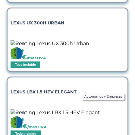
LEXUS UX 300H URBAN
Híbrido
Desde:
529
€
/mes+IVA
Todo incluido
LEXUS LBX 1.5 HEV ELEGANT
Autónomos y Empresas
Híbrido
Desde:
479
€
/mes+IVA
Todo incluido