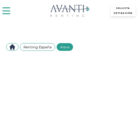
avantirenting.es
SOLICITA
COTIZACIÓN
Renting España
Alava