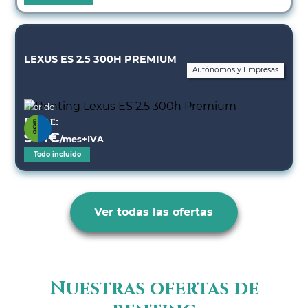
LEXUS ES 2.5 300H PREMIUM
Autónomos y Empresas
Híbrido
Desde:
901
€
/mes+IVA
Todo incluido
Ver todas las ofertas
Nuestras ofertas de