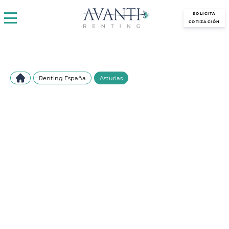
avantirenting.es
SOLICITA
COTIZACIÓN
Renting España
Asturias