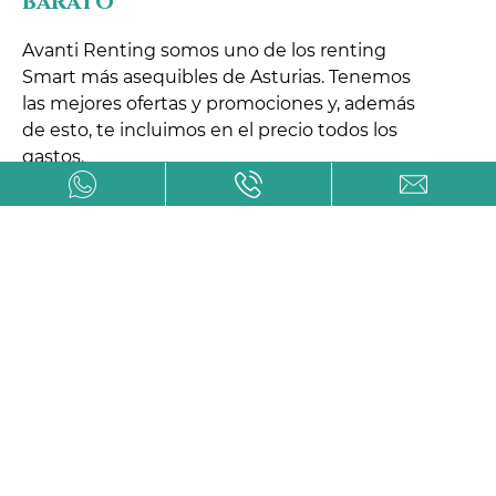
barato
Avanti Renting somos uno de los renting
Smart más asequibles de Asturias. Tenemos
las mejores ofertas y promociones y, además
de esto, te incluimos en el precio todos los
gastos.
Son tantas las averías y los diferentes gastos
que tienen los vehículos que, a la larga, en
múltiples ocasiones los vehículos Smart,
resultan más costosos que la adquisición del
vehículo.
Con Avanti Renting, además de esto, si eres
autónomo o empresa podrás beneficiarte de
numerosas ventajas fiscales. Si precisas más
información no dudes en contactar con
nosotros.