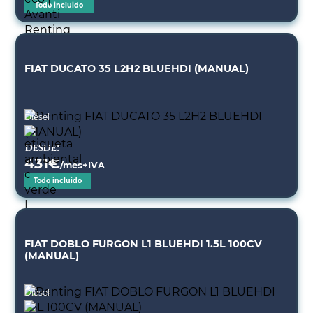
Todo incluido
FIAT DUCATO 35 L2H2 BLUEHDI (MANUAL)
Diésel
Desde:
431
€
/mes+IVA
Todo incluido
FIAT DOBLO FURGON L1 BLUEHDI 1.5L 100CV
(MANUAL)
Diésel