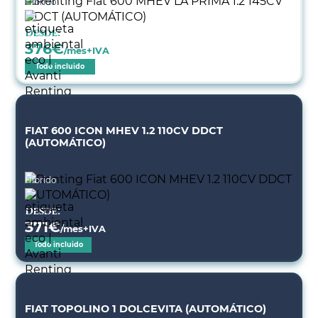
Híbrido
Desde:
376
€
/mes+IVA
Todo incluido
FIAT 600 ICON MHEV 1.2 110CV DDCT
(AUTOMÁTICO)
Híbrido
Desde:
371
€
/mes+IVA
Todo incluido
FIAT TOPOLINO 1 DOLCEVITA (AUTOMÁTICO)