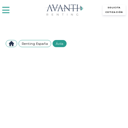
avantirenting.es
SOLICITA
COTIZACIÓN
Renting España
Ávila