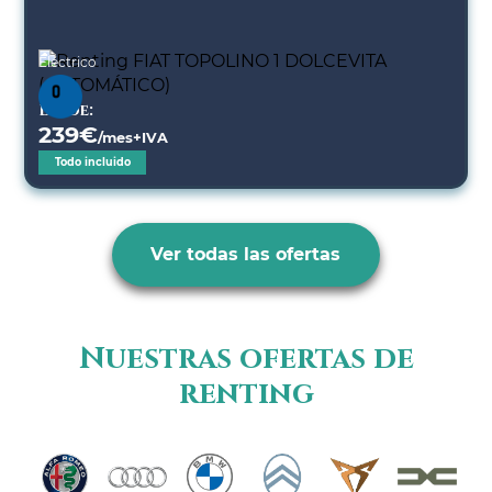
Eléctrico
Desde:
239
€
/mes+IVA
Todo incluido
Ver todas las ofertas
Nuestras ofertas de
renting