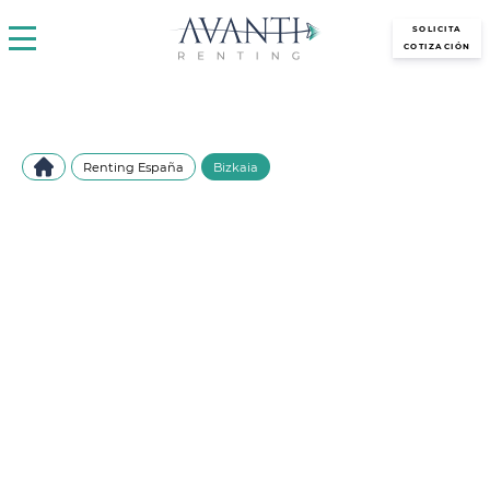
avantirenting.es
SOLICITA
COTIZACIÓN
Renting España
Bizkaia