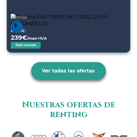
Eléctrico
Desde:
239
€
/mes+IVA
Todo incluido
Ver todas las ofertas
Nuestras ofertas de
renting