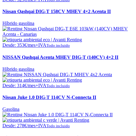
Nissan Qashqai DIG-T 158CV MHEV 4×2 Acenta II
Híbrido gasolina
Desde:
353
€
/mes+IVA
Todo incluido
NISSAN Qashqai Acenta MHEV DIG-T (140CV) 4×2 II
Híbrido gasolina
Desde:
314
€
/mes+IVA
Todo incluido
Nissan Juke 1.0 DIG-T 114CV N-Connecta II
Gasolina
Desde:
278
€
/mes+IVA
Todo incluido