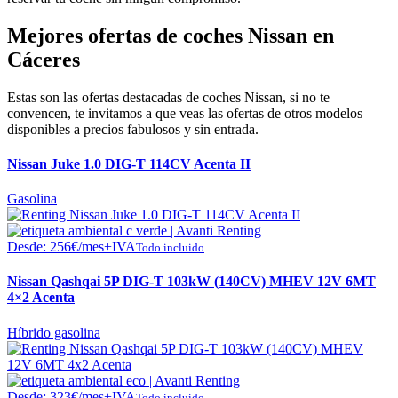
Mejores ofertas de coches Nissan en
Cáceres
Estas son las ofertas destacadas de coches Nissan, si no te
convencen, te invitamos a que veas las ofertas de otros modelos
disponibles a precios fabulosos y sin entrada.
Nissan Juke 1.0 DIG-T 114CV Acenta II
Gasolina
Desde:
256
€
/mes+IVA
Todo incluido
Nissan Qashqai 5P DIG-T 103kW (140CV) MHEV 12V 6MT
4×2 Acenta
Híbrido gasolina
Desde:
323
€
/mes+IVA
Todo incluido