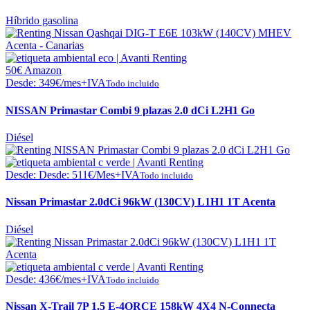
Híbrido gasolina
50€ Amazon
Desde:
349
€
/mes+IVA
Todo incluido
NISSAN Primastar Combi 9 plazas 2.0 dCi L2H1 Go
Diésel
Desde:
Desde:
511
€
/Mes+IVA
Todo incluido
Nissan Primastar 2.0dCi 96kW (130CV) L1H1 1T Acenta
Diésel
Desde:
436
€
/mes+IVA
Todo incluido
Nissan X-Trail 7P 1.5 E-4ORCE 158kW 4X4 N-Connecta