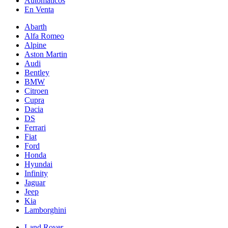
Automáticos
En Venta
Abarth
Alfa Romeo
Alpine
Aston Martin
Audi
Bentley
BMW
Citroen
Cupra
Dacia
DS
Ferrari
Fiat
Ford
Honda
Hyundai
Infinity
Jaguar
Jeep
Kia
Lamborghini
Land Rover