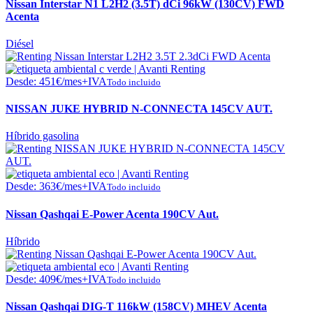
Nissan Interstar N1 L2H2 (3.5T) dCi 96kW (130CV) FWD
Acenta
Diésel
Desde:
451
€
/mes+IVA
Todo incluido
NISSAN JUKE HYBRID N-CONNECTA 145CV AUT.
Híbrido gasolina
Desde:
363
€
/mes+IVA
Todo incluido
Nissan Qashqai E-Power Acenta 190CV Aut.
Híbrido
Desde:
409
€
/mes+IVA
Todo incluido
Nissan Qashqai DIG-T 116kW (158CV) MHEV Acenta