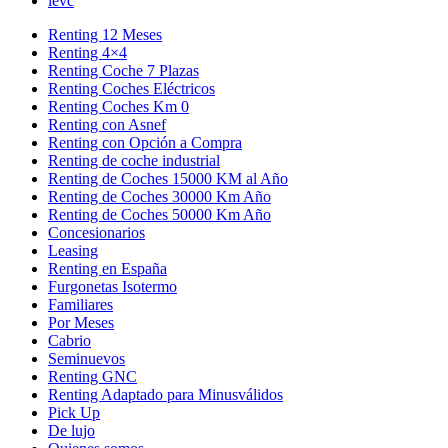
levc
Renting 12 Meses
Renting 4×4
Renting Coche 7 Plazas
Renting Coches Eléctricos
Renting Coches Km 0
Renting con Asnef
Renting con Opción a Compra
Renting de coche industrial
Renting de Coches 15000 KM al Año
Renting de Coches 30000 Km Año
Renting de Coches 50000 Km Año
Concesionarios
Leasing
Renting en España
Furgonetas Isotermo
Familiares
Por Meses
Cabrio
Seminuevos
Renting GNC
Renting Adaptado para Minusválidos
Pick Up
De lujo