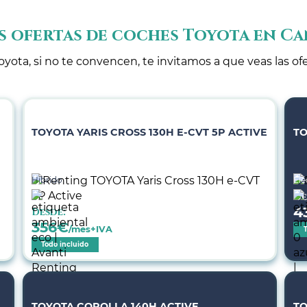
s ofertas de coches Toyota en Ca
oyota, si no te convencen, te invitamos a que veas las of
TOYOTA YARIS CROSS 130H E-CVT 5P ACTIVE
TO
Híbrido
Elé
De
4
Desde:
356
€
/mes+IVA
Todo incluido
TOYOTA COROLLA 140H ACTIVE
TO