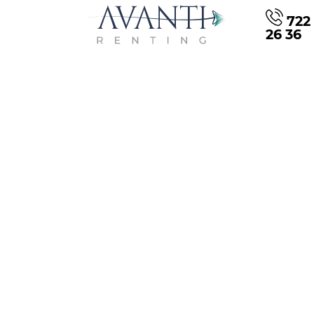
722 
26 36