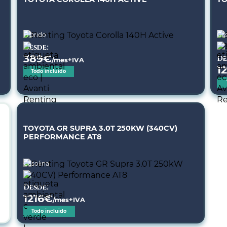
Híbrido
Gas
Desde:
389
€
De
/mes+IVA
1
Todo incluido
TOYOTA GR SUPRA 3.0T 250KW (340CV)
PERFORMANCE AT8
Gasolina
Desde:
1216
€
/mes+IVA
Todo incluido