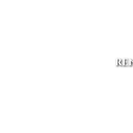
RE
Tu renting Toyota en Cantabria c