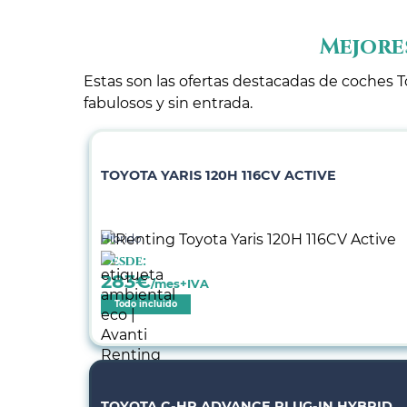
Mejore
Estas son las ofertas destacadas de coches T
fabulosos y sin entrada.
TOYOTA YARIS 120H 116CV ACTIVE
Híbrido
Desde:
283
€
/mes+IVA
Todo incluido
TOYOTA C-HR ADVANCE PLUG-IN HYBRID