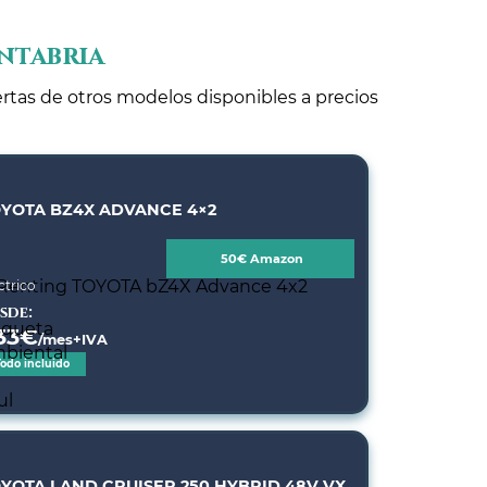
ntabria
ertas de otros modelos disponibles a precios
YOTA BZ4X ADVANCE 4×2
50€ Amazon
ctrico
sde:
33
€
/mes+IVA
Todo incluido
YOTA LAND CRUISER 250 HYBRID 48V VX