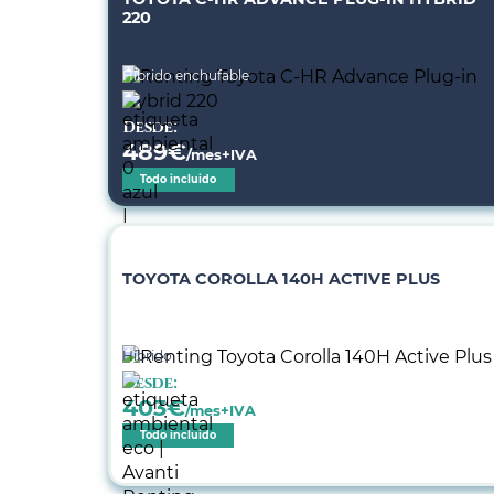
220
Híbrido enchufable
Desde:
489
€
/mes+IVA
Todo incluido
TOYOTA COROLLA 140H ACTIVE PLUS
Híbrido
Desde:
403
€
/mes+IVA
Todo incluido