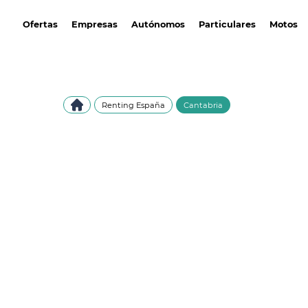
avantirenting.es
Ofertas
Empresas
Autónomos
Particulares
Motos
Renting España
Cantabria