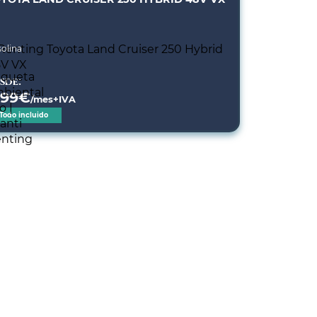
olina
sde:
299
€
/mes+IVA
Todo incluido