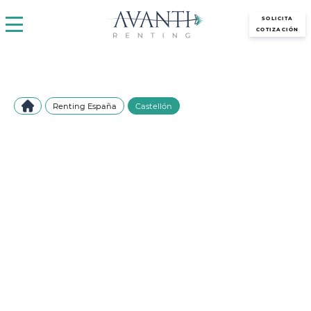
avantirenting.es
SOLICITA
COTIZACIÓN
Renting España
Castellón