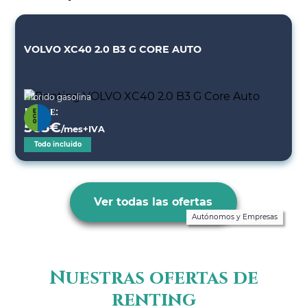
VOLVO XC40 2.0 B3 G CORE AUTO
Híbrido gasolina
Desde:
565
€
/mes+IVA
Todo incluido
Ver todas las ofertas
Autónomos y Empresas
Nuestras ofertas de
renting