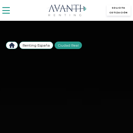
avantirenting.es
SOLICITA
COTIZACIÓN
Renting España
Ciudad Real