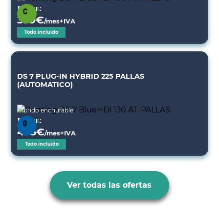
Desde:
399
€
/mes+IVA
Todo incluido
DS 7 PLUG-IN HYBRID 225 PALLAS
(AUTOMATICO)
Híbrido enchufable
Desde:
495
€
/mes+IVA
Todo incluido
Ver todas las ofertas