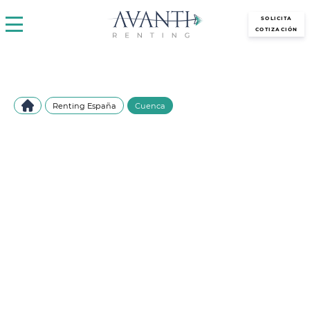
avantirenting.es
SOLICITA
COTIZACIÓN
Renting España
Cuenca