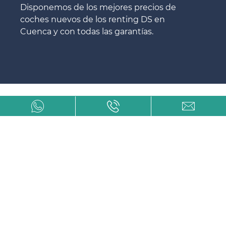
Disponemos de los mejores precios de
coches nuevos de los renting DS en
Cuenca y con todas las garantías.
Renting de DS en Cuenca más
barato
Son tantos los renting de DS que existen en
Cuenca que, a veces, es complicado
encontrar el más barato y con todas y cada
una de las garantías y calidades.
Con Avanti Renting lograrás los precios más