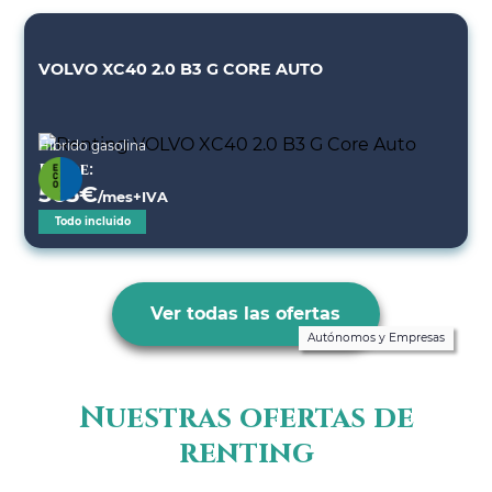
VOLVO XC40 2.0 B3 G CORE AUTO
Híbrido gasolina
Desde:
565
€
/mes+IVA
Todo incluido
Ver todas las ofertas
Autónomos y Empresas
Nuestras ofertas de
renting