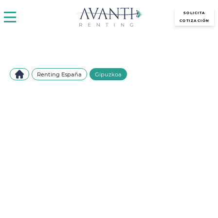
avantirenting.es
SOLICITA
COTIZACIÓN
Renting España
Gipuzkoa