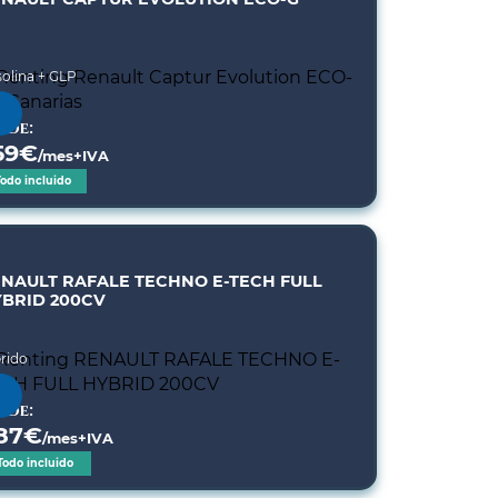
olina + GLP
sde:
59
€
/mes+IVA
Todo incluido
NAULT RAFALE TECHNO E-TECH FULL
BRID 200CV
rido
sde:
87
€
/mes+IVA
Todo incluido