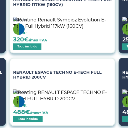
HYBRID 117KW (160CV)
Híbrido
Gas
Desde:
De
320
€
2
/mes+IVA
Todo incluido
L
RENAULT ESPACE TECHNO E-TECH FULL
RE
HYBRID 200CV
HY
Híbrido
Híb
Desde:
De
488
€
4
/mes+IVA
Todo incluido