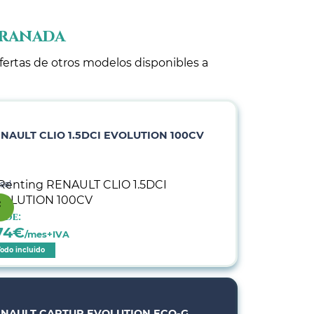
Granada
ofertas de otros modelos disponibles a
NAULT CLIO 1.5DCI EVOLUTION 100CV
sel
sde:
74
€
/mes+IVA
Todo incluido
NAULT CAPTUR EVOLUTION ECO-G