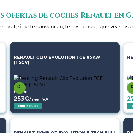
s ofertas de coches Renault en 
enault, si no te convencen, te invitamos a que veas las 
RENAULT CLIO EVOLUTION TCE 85KW
RE
(115CV)
Gasolina
Dié
Desde:
De
253
€
2
/mes+IVA
Todo incluido
RENAULT SYMBIOZ EVOLUTION E-TECH FULL
RE