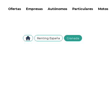
avantirenting.es
Ofertas
Empresas
Autónomos
Particulares
Motos
Renting España
Granada