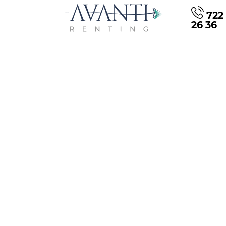
722 
26 36