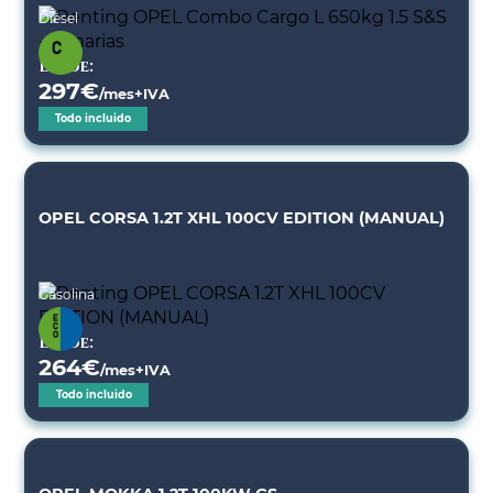
Diésel
Desde:
297
€
/mes+IVA
Todo incluido
OPEL CORSA 1.2T XHL 100CV EDITION (MANUAL)
Gasolina
Desde:
264
€
/mes+IVA
Todo incluido