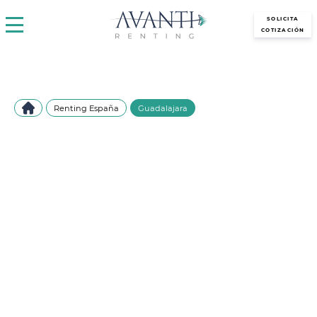
avantirenting.es
SOLICITA
COTIZACIÓN
Renting España
Guadalajara