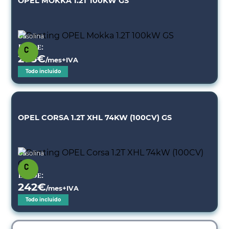
OPEL MOKKA 1.2T 100KW GS
Gasolina
Desde:
275
€
/mes+IVA
Todo incluido
OPEL CORSA 1.2T XHL 74KW (100CV) GS
Gasolina
Desde:
242
€
/mes+IVA
Todo incluido