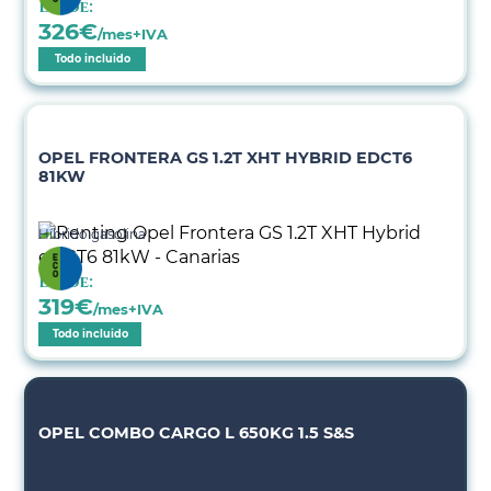
Desde:
326
€
/mes+IVA
Todo incluido
OPEL FRONTERA GS 1.2T XHT HYBRID EDCT6
81KW
Híbrido gasolina
Desde:
319
€
/mes+IVA
Todo incluido
OPEL COMBO CARGO L 650KG 1.5 S&S