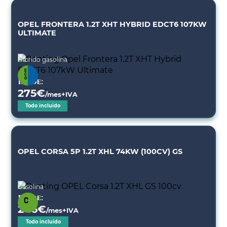
OPEL FRONTERA 1.2T XHT HYBRID EDCT6 107KW
ULTIMATE
Híbrido gasolina
Desde:
275
€
/mes+IVA
Todo incluido
OPEL CORSA 5P 1.2T XHL 74KW (100CV) GS
Gasolina
Desde:
246
€
/mes+IVA
Todo incluido