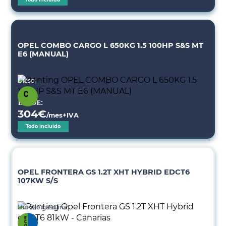
OPEL COMBO CARGO L 650KG 1.5 100HP S&S MT
E6 (MANUAL)
Diésel
Desde:
304
€
/mes+IVA
Todo incluido
OPEL FRONTERA GS 1.2T XHT HYBRID EDCT6
107KW S/S
Híbrido gasolina