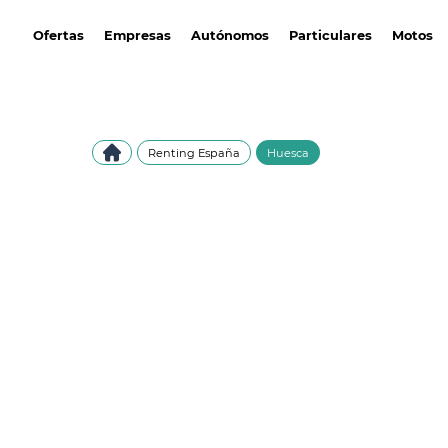
avantirenting.es
Ofertas
Empresas
Autónomos
Particulares
Motos
Renting España
Huesca