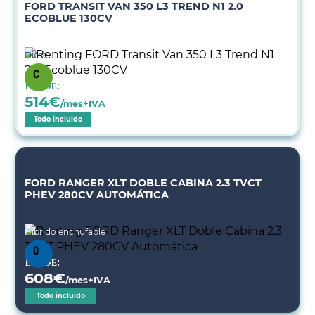
FORD TRANSIT VAN 350 L3 TREND N1 2.0
ECOBLUE 130CV
Diésel
Desde:
514
€
/mes+IVA
Todo incluido
FORD RANGER XLT DOBLE CABINA 2.3 TVCT
PHEV 280CV AUTOMÁTICA
Híbrido enchufable
Desde:
608
€
/mes+IVA
Todo incluido