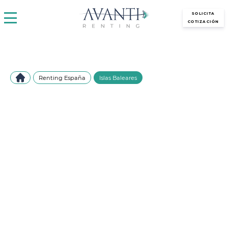
avantirenting.es
SOLICITA
COTIZACIÓN
Renting España
Islas Baleares