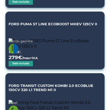
Todo incluido
FORD PUMA ST LINE ECOBOOST MHEV 125CV II
Híbrido gasolina
Desde:
279
€
/mes+IVA
Todo incluido
FORD TRANSIT CUSTOM KOMBI 2.0 ECOBLUE
150CV 320 L1 TREND M1 II
Diésel