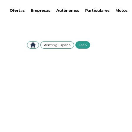
avantirenting.es
Ofertas
Empresas
Autónomos
Particulares
Motos
Renting España
Jaén