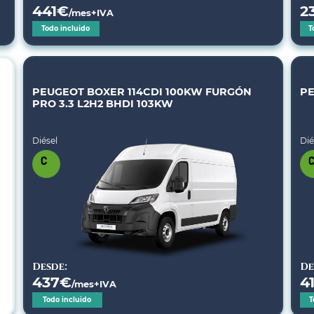
441
€
2
/mes+IVA
Todo incluido
T
PEUGEOT BOXER 114CDI 100KW FURGÓN
PE
PRO 3.3 L2H2 BHDI 103KW
Diésel
Dié
Desde:
De
437
€
4
/mes+IVA
Todo incluido
T