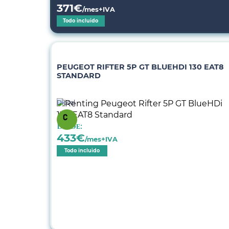
371
€
/mes+IVA
Todo incluido
PEUGEOT RIFTER 5P GT BLUEHDI 130 EAT8
STANDARD
Diésel
Desde:
433
€
/mes+IVA
Todo incluido