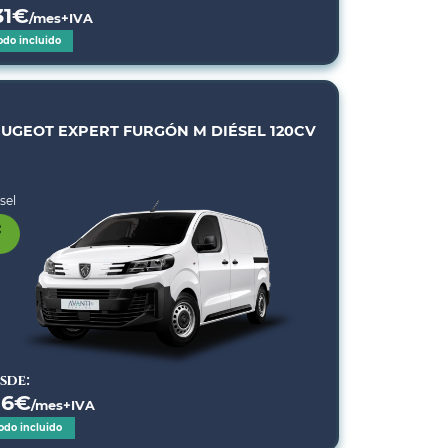
31
€
/mes+IVA
odo incluido
UGEOT EXPERT FURGÓN M DIÉSEL 120CV
sel
sde:
16
€
/mes+IVA
odo incluido