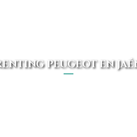
RENTING PEUGEOT EN JAÉ
 a poder acceder a de los mejores renting Peugeot en J
tas y disponemos de una extensa gama de turismos Peu