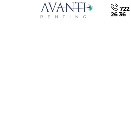
722 
26 36