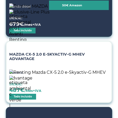
50€ Amazon
Híbrido diésel
Desde:
679
€
/mes+IVA
Todo incluido
MAZDA CX-5 2.0 E-SKYACTIV-G MHEV
ADVANTAGE
Gasolina
Desde:
487
€
/Mes+IVA
Todo incluido