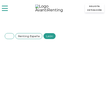
avantirenting.es
SOLICITA
COTIZACIÓN
Renting España
León