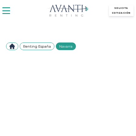
avantirenting.es
SOLICITA
COTIZACIÓN
Renting España
Navarra