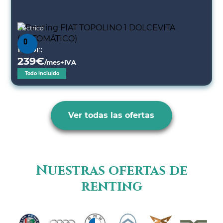
Eléctrico
Desde:
239
€
/mes+IVA
Todo incluido
Ver todas las ofertas
Nuestras ofertas de
renting