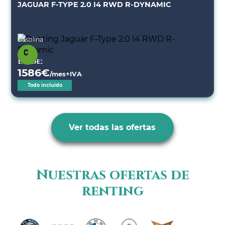
JAGUAR F-TYPE 2.0 I4 RWD R-DYNAMIC
Gasolina
Desde:
1586
€
/mes+IVA
Todo incluido
Ver todas las ofertas
Nuestras ofertas de
renting