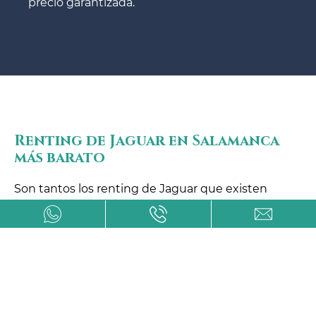
precio garantizada.
Renting de Jaguar en Salamanca
más barato
Son tantos los renting de Jaguar que existen
en Salamanca que, en ocasiones, es
complicado encontrar el más asequible y con
todas las garantías y calidades.
Con Avanti Renting conseguirás los precios
más bajos del mercado de la automoción de
todos y cada uno de los modelos de vehículos