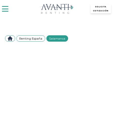
avantirenting.es
SOLICITA
COTIZACIÓN
Renting España
Salamanca