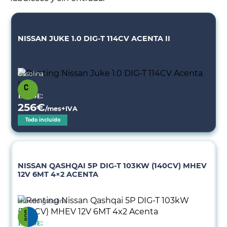
NISSAN JUKE 1.0 DIG-T 114CV ACENTA II
Gasolina
Desde:
256
€
/mes+IVA
Todo incluido
NISSAN QASHQAI 5P DIG-T 103KW (140CV) MHEV
12V 6MT 4×2 ACENTA
Híbrido gasolina
Desde: