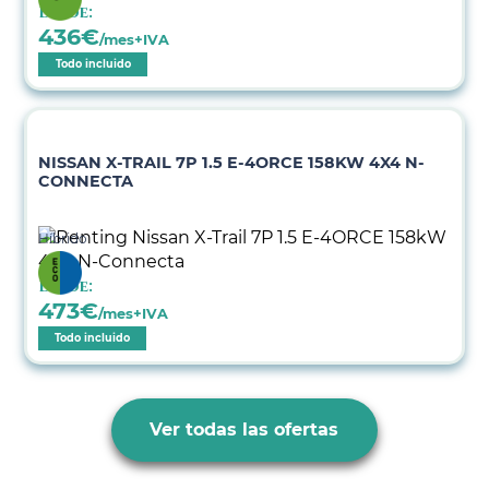
Desde:
436
€
/mes+IVA
Todo incluido
NISSAN X-TRAIL 7P 1.5 E-4ORCE 158KW 4X4 N-
CONNECTA
Híbrido
Desde:
473
€
/mes+IVA
Todo incluido
Ver todas las ofertas