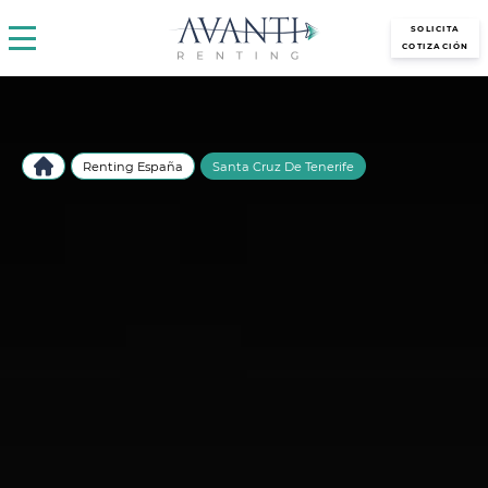
avantirenting.es
SOLICITA
COTIZACIÓN
Renting España
Santa Cruz De Tenerife