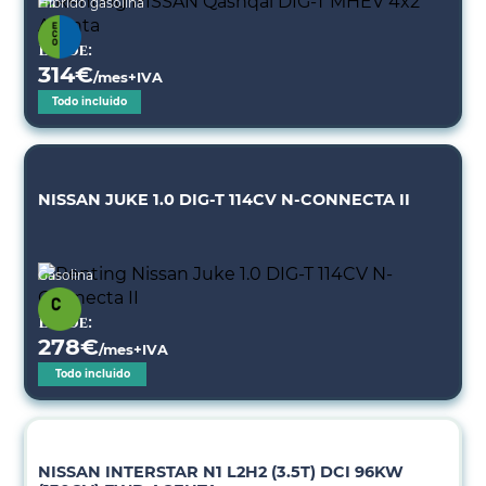
Híbrido gasolina
Desde:
314
€
/mes+IVA
Todo incluido
NISSAN JUKE 1.0 DIG-T 114CV N-CONNECTA II
Gasolina
Desde:
278
€
/mes+IVA
Todo incluido
NISSAN INTERSTAR N1 L2H2 (3.5T) DCI 96KW