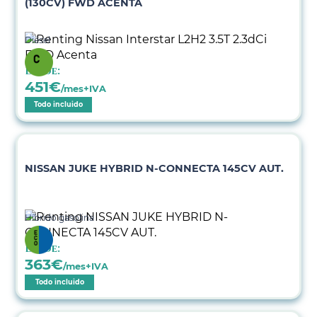
(130CV) FWD ACENTA
Diésel
Desde:
451
€
/mes+IVA
Todo incluido
NISSAN JUKE HYBRID N-CONNECTA 145CV AUT.
Híbrido gasolina
Desde:
363
€
/mes+IVA
Todo incluido