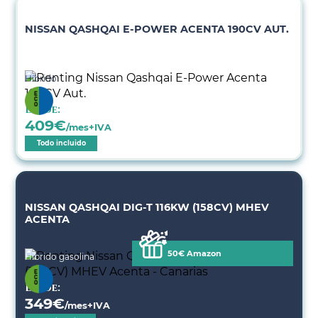
NISSAN QASHQAI E-POWER ACENTA 190CV AUT.
Híbrido
Desde:
409
€
/mes+IVA
Todo incluido
NISSAN QASHQAI DIG-T 116KW (158CV) MHEV
ACENTA
50€ Amazon
Híbrido gasolina
Desde:
349
€
/mes+IVA