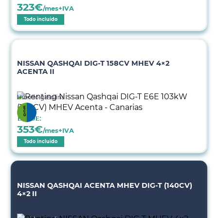
323
€
/mes+IVA
Todo incluido
NISSAN QASHQAI DIG-T 158CV MHEV 4×2
ACENTA II
Híbrido gasolina
Desde:
353
€
/mes+IVA
Todo incluido
NISSAN QASHQAI ACENTA MHEV DIG-T (140CV)
4×2 II