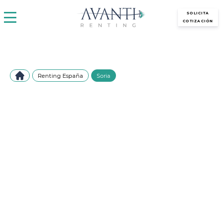
avantirenting.es
SOLICITA
COTIZACIÓN
Renting España
Soria