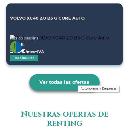
VOLVO XC40 2.0 B3 G CORE AUTO
Híbrido gasolina
Desde:
565
€
/mes+IVA
Todo incluido
Ver todas las ofertas
Autónomos y Empresas
Nuestras ofertas de
renting