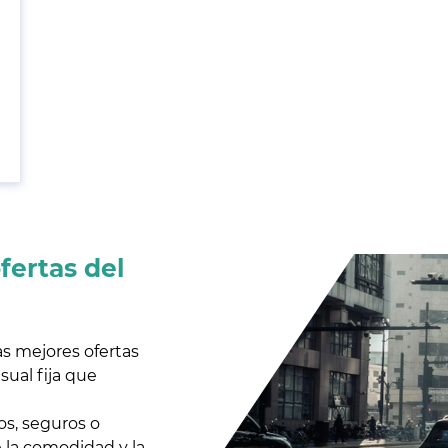
fertas del
as mejores ofertas
ual fija que
s, seguros o
 la comodidad y la