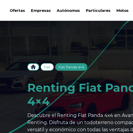
avantirenting.es
Ofertas
Empresas
Autónomos
Particulares
Motos
Fiat
Fiat Panda 4×4
Renting Fiat Pan
4×4
Descubre el Renting Fiat Panda 4x4 en Avan
Renting. Disfruta de un todoterreno compac
versátil y económico con todas las ventajas 