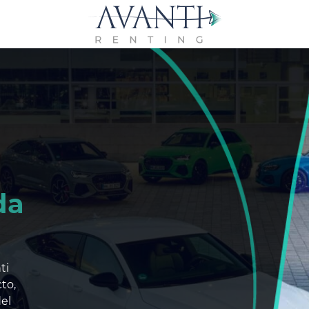
da
ti
to,
del