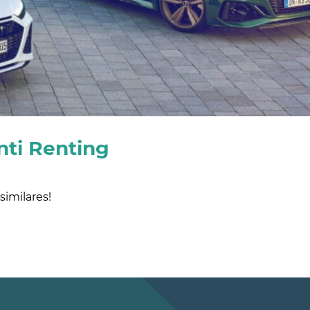
nti Renting
imilares!