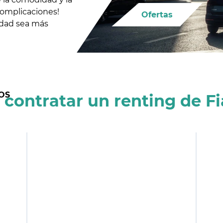
omplicaciones!
Ofertas
idad sea más
OS
contratar un renting de F