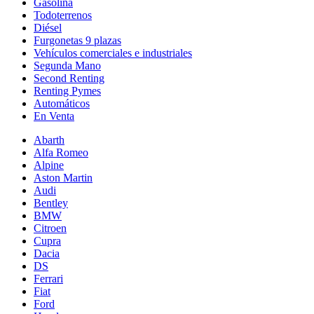
Gasolina
Todoterrenos
Diésel
Furgonetas 9 plazas
Vehículos comerciales e industriales
Segunda Mano
Second Renting
Renting Pymes
Automáticos
En Venta
Abarth
Alfa Romeo
Alpine
Aston Martin
Audi
Bentley
BMW
Citroen
Cupra
Dacia
DS
Ferrari
Fiat
Ford