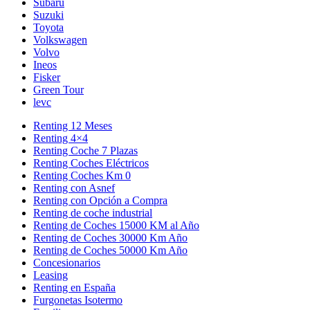
Subaru
Suzuki
Toyota
Volkswagen
Volvo
Ineos
Fisker
Green Tour
levc
Renting 12 Meses
Renting 4×4
Renting Coche 7 Plazas
Renting Coches Eléctricos
Renting Coches Km 0
Renting con Asnef
Renting con Opción a Compra
Renting de coche industrial
Renting de Coches 15000 KM al Año
Renting de Coches 30000 Km Año
Renting de Coches 50000 Km Año
Concesionarios
Leasing
Renting en España
Furgonetas Isotermo