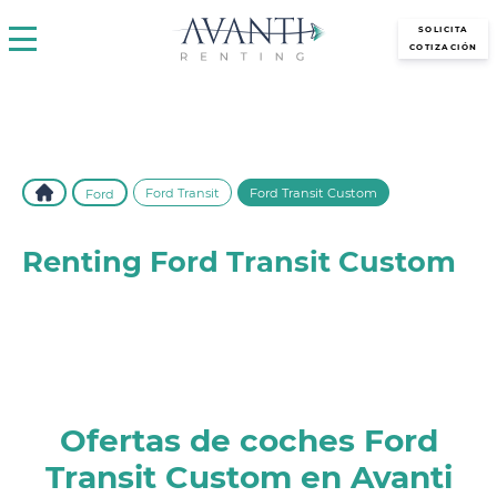
avantirenting.es
SOLICITA
COTIZACIÓN
Ford Transit
Ford Transit Custom
Ford
Renting Ford Transit Custom
Descubre el renting de Ford Transit Custom en Avanti
Renting. Vehículo versátil, sin entrada y con todo incluido. ¡La
solución perfecta para tu negocio!
Ofertas de coches Ford
Transit Custom en Avanti