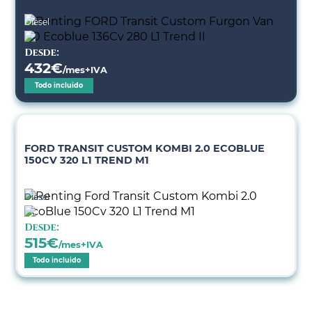
Diésel
Desde:
432
€
/mes+IVA
Todo incluido
FORD TRANSIT CUSTOM KOMBI 2.0 ECOBLUE
150CV 320 L1 TREND M1
Diésel
Desde:
515
€
/mes+IVA
Todo incluido