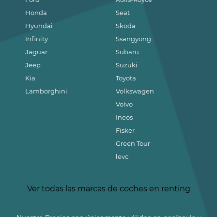
Honda
Seat
Hyundai
Skoda
Infinity
Ssangyong
Jaguar
Subaru
Jeep
Suzuki
Kia
Toyota
Lamborghini
Volkswagen
Volvo
Ineos
Fisker
Green Tour
levc
Ver todas las marcas de coches en renting