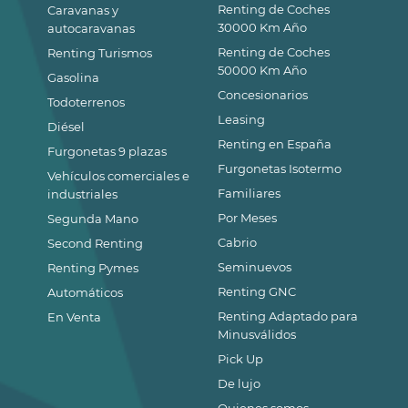
Renting de Coches
Caravanas y
30000 Km Año
autocaravanas
Renting de Coches
Renting Turismos
50000 Km Año
Gasolina
Concesionarios
Todoterrenos
Leasing
Diésel
Renting en España
Furgonetas 9 plazas
Furgonetas Isotermo
Vehículos comerciales e
Familiares
industriales
Por Meses
Segunda Mano
Cabrio
Second Renting
Seminuevos
Renting Pymes
Renting GNC
Automáticos
Renting Adaptado para
En Venta
Minusválidos
Pick Up
De lujo