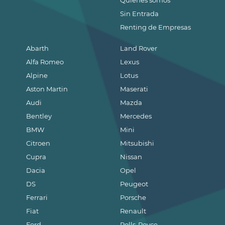
Quienes somos
Sin Entrada
Renting de Empresas
Abarth
Land Rover
Alfa Romeo
Lexus
Alpine
Lotus
Aston Martin
Maserati
Audi
Mazda
Bentley
Mercedes
BMW
Mini
Citroen
Mitsubishi
Cupra
Nissan
Dacia
Opel
DS
Peugeot
Ferrari
Porsche
Fiat
Renault
Ford
Rolls-Royce