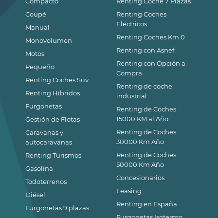
Compacto
Renting Coche 7 Plazas
Coupé
Renting Coches
Eléctricos
Manual
Renting Coches Km 0
Monovolumen
Renting con Asnef
Motos
Renting con Opción a
Pequeño
Compra
Renting Coches Suv
Renting de coche
Renting Híbridos
industrial
Furgonetas
Renting de Coches
15000 KM al Año
Gestión de Flotas
Renting de Coches
Caravanas y
30000 Km Año
autocaravanas
Renting de Coches
Renting Turismos
50000 Km Año
Gasolina
Concesionarios
Todoterrenos
Leasing
Diésel
Renting en España
Furgonetas 9 plazas
Furgonetas Isotermo