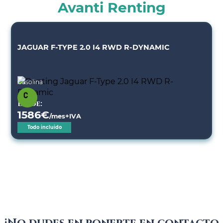
Avanti Renting
JAGUAR F-TYPE 2.0 I4 RWD R-DYNAMIC
Gasolina
Desde:
1586
€
/mes+IVA
Todo incluido