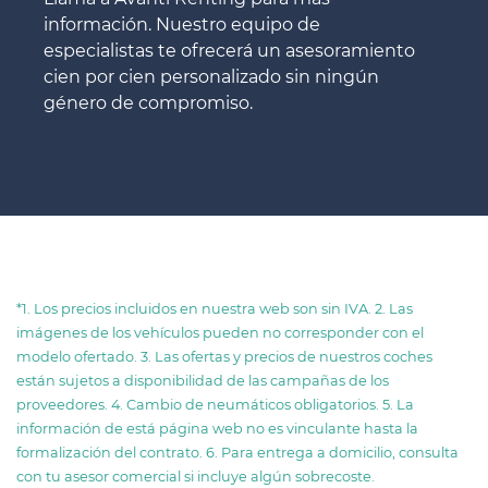
información. Nuestro equipo de
especialistas te ofrecerá un asesoramiento
cien por cien personalizado sin ningún
género de compromiso.
*1. Los precios incluidos en nuestra web son sin IVA. 2. Las
imágenes de los vehículos pueden no corresponder con el
modelo ofertado. 3. Las ofertas y precios de nuestros coches
están sujetos a disponibilidad de las campañas de los
proveedores. 4. Cambio de neumáticos obligatorios. 5. La
información de está página web no es vinculante hasta la
formalización del contrato. 6. Para entrega a domicilio, consulta
con tu asesor comercial si incluye algún sobrecoste.