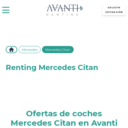
avantirenting.es
SOLICITA
COTIZACIÓN
Mercedes
Mercedes Citan
Renting Mercedes Citan
Descubre el renting del Mercedes Citan en Avanti Renting.
Disfruta de este vehículo versátil y eficiente con las mejores
condiciones y sin preocupaciones. ¡Solicita información ahora!
Ofertas de coches
Mercedes Citan en Avanti