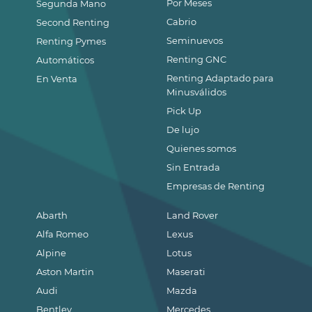
Por Meses
Segunda Mano
Cabrio
Second Renting
Seminuevos
Renting Pymes
Renting GNC
Automáticos
Renting Adaptado para
En Venta
Minusválidos
Pick Up
De lujo
Quienes somos
Sin Entrada
Empresas de Renting
Abarth
Land Rover
Alfa Romeo
Lexus
Alpine
Lotus
Aston Martin
Maserati
Audi
Mazda
Bentley
Mercedes