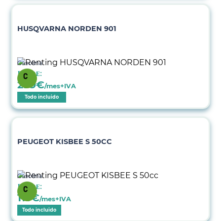
HUSQVARNA NORDEN 901
Gasolina
Desde:
299
€
/mes+IVA
Todo incluido
PEUGEOT KISBEE S 50CC
Gasolina
Desde:
115
€
/mes+IVA
Todo incluido