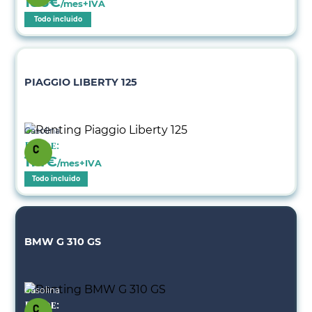
186
€
/mes+IVA
Todo incluido
PIAGGIO LIBERTY 125
Gasolina
Desde:
114
€
/mes+IVA
Todo incluido
BMW G 310 GS
Gasolina
Desde: