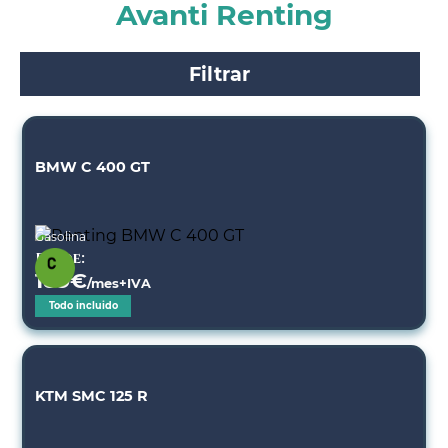
Avanti Renting
Filtrar
BMW C 400 GT
Gasolina
Desde:
189
€
/mes+IVA
Todo incluido
KTM SMC 125 R