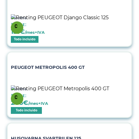
Gasolina
Desde:
131
€
/mes+IVA
Todo incluido
PEUGEOT METROPOLIS 400 GT
Gasolina
Desde:
206
€
/mes+IVA
Todo incluido
HUSQVARNA SVARTPILEN 125