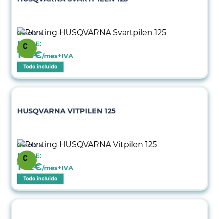
Gasolina
Desde:
143
€
/mes+IVA
Todo incluido
HUSQVARNA VITPILEN 125
Gasolina
Desde:
142
€
/mes+IVA
Todo incluido