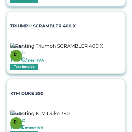
TRIUMPH SCRAMBLER 400 X
Gasolina
Desde:
169
€
/mes+IVA
Todo incluido
KTM DUKE 390
Gasolina
Desde:
152
€
/mes+IVA