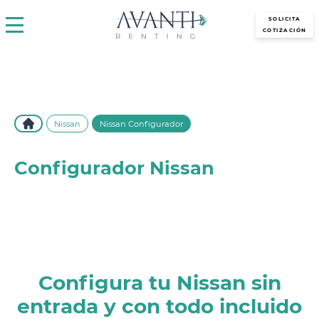
avantirenting.es
SOLICITA
COTIZACIÓN
Nissan
Nissan Configurador
Configurador Nissan
Descubre el configurador Nissan en Avanti Renting y
personaliza tu vehículo ideal con las mejores opciones de
renting. ¡Encuentra el Nissan perfecto para ti!
Configura tu Nissan sin
entrada y con todo incluido