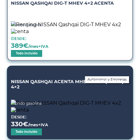
NISSAN QASHQAI DIG-T MHEV 4×2 ACENTA
Híbrido gasolina
Desde:
389
€
/mes+IVA
Todo incluido
Autónomos y Empresas
NISSAN QASHQAI ACENTA MHEV DIG-T (140CV)
4×2
Híbrido gasolina
Desde:
330
€
/mes+IVA
Todo incluido