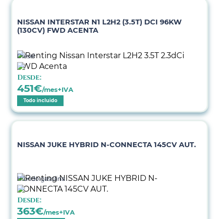
NISSAN INTERSTAR N1 L2H2 (3.5T) DCI 96KW
(130CV) FWD ACENTA
Diésel
Desde:
451
€
/mes+IVA
Todo incluido
NISSAN JUKE HYBRID N-CONNECTA 145CV AUT.
Híbrido gasolina
Desde:
363
€
/mes+IVA