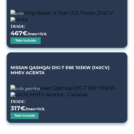
Híbrido
Desde:
467
€
/mes+IVA
Todo incluido
NISSAN QASHQAI DIG-T E6E 103KW (140CV)
MHEV ACENTA
Híbrido gasolina
Desde:
317
€
/mes+IVA
Todo incluido