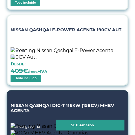
Todo incluido
NISSAN QASHQAI E-POWER ACENTA 190CV AUT.
Híbrido
Desde:
409
€
/mes+IVA
Todo incluido
NISSAN QASHQAI DIG-T 116KW (158CV) MHEV
ACENTA
50€ Amazon
Híbrido gasolina