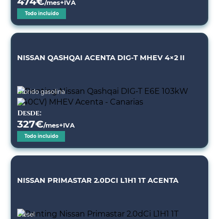
474
€
/mes+IVA
Todo incluido
NISSAN QASHQAI ACENTA DIG-T MHEV 4×2 II
Híbrido gasolina
Desde:
327
€
/mes+IVA
Todo incluido
NISSAN PRIMASTAR 2.0DCI L1H1 1T ACENTA
Diésel