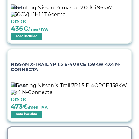
Diésel
Desde:
436
€
/mes+IVA
Todo incluido
NISSAN X-TRAIL 7P 1.5 E-4ORCE 158KW 4X4 N-
CONNECTA
Híbrido
Desde:
473
€
/mes+IVA
Todo incluido