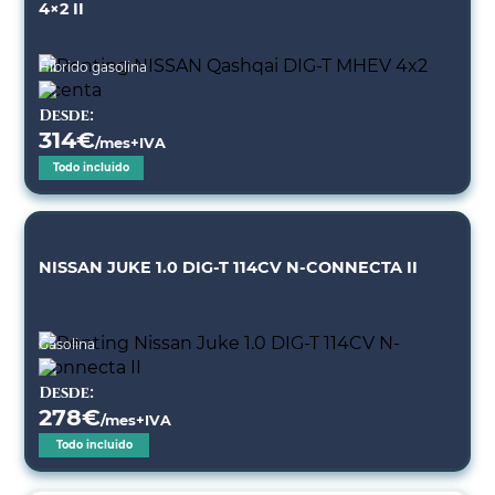
4×2 II
Híbrido gasolina
Desde:
314
€
/mes+IVA
Todo incluido
NISSAN JUKE 1.0 DIG-T 114CV N-CONNECTA II
Gasolina
Desde:
278
€
/mes+IVA
Todo incluido