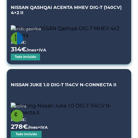
NISSAN QASHQAI ACENTA MHEV DIG-T (140CV)
4×2 II
Híbrido gasolina
Desde:
314
€
/mes+IVA
Todo incluido
NISSAN JUKE 1.0 DIG-T 114CV N-CONNECTA II
Gasolina
Desde:
278
€
/mes+IVA
Todo incluido