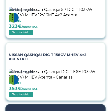
Híbrido gasolina
Desde:
323
€
/mes+IVA
Todo incluido
NISSAN QASHQAI DIG-T 158CV MHEV 4×2
ACENTA II
Híbrido gasolina
Desde:
353
€
/mes+IVA
Todo incluido