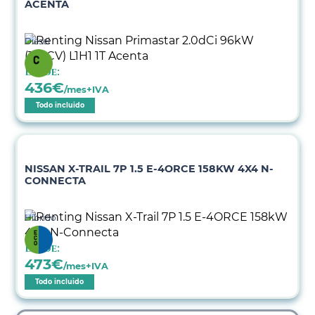
ACENTA
Diésel
Desde:
436
€
/mes+IVA
Todo incluido
NISSAN X-TRAIL 7P 1.5 E-4ORCE 158KW 4X4 N-
CONNECTA
Híbrido
Desde:
473
€
/mes+IVA
Todo incluido