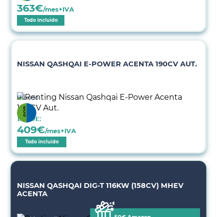
363
€
/mes+IVA
Todo incluido
NISSAN QASHQAI E-POWER ACENTA 190CV AUT.
Híbrido
Desde:
409
€
/mes+IVA
Todo incluido
NISSAN QASHQAI DIG-T 116KW (158CV) MHEV
ACENTA
50€ Amazon