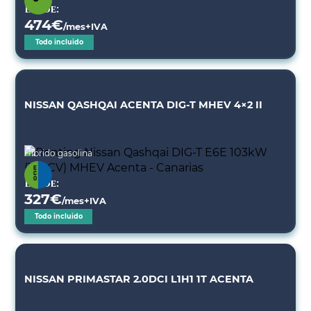
Desde:
474
€
/mes+IVA
Todo incluido
NISSAN QASHQAI ACENTA DIG-T MHEV 4×2 II
Híbrido gasolina
Desde:
327
€
/mes+IVA
Todo incluido
NISSAN PRIMASTAR 2.0DCI L1H1 1T ACENTA