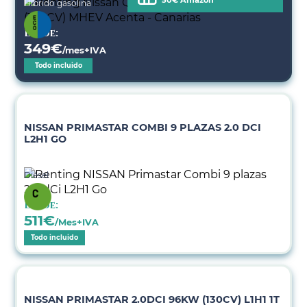
Híbrido gasolina
Desde:
349
€
/mes+IVA
Todo incluido
NISSAN PRIMASTAR COMBI 9 PLAZAS 2.0 DCI
L2H1 GO
Diésel
Desde:
511
€
/Mes+IVA
Todo incluido
NISSAN PRIMASTAR 2.0DCI 96KW (130CV) L1H1 1T