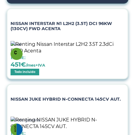
NISSAN INTERSTAR N1 L2H2 (3.5T) DCI 96KW
(130CV) FWD ACENTA
Diésel
Desde:
451
€
/mes+IVA
Todo incluido
NISSAN JUKE HYBRID N-CONNECTA 145CV AUT.
Híbrido gasolina
Desde: