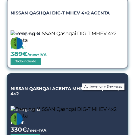
NISSAN QASHQAI DIG-T MHEV 4×2 ACENTA
Híbrido gasolina
Desde:
389
€
/mes+IVA
Todo incluido
Autónomos y Empresas
NISSAN QASHQAI ACENTA MHEV DIG-T (140CV)
4×2
Híbrido gasolina
Desde:
330
€
/mes+IVA