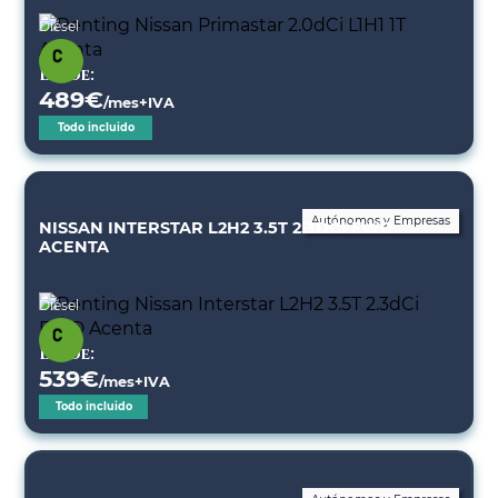
Diésel
Desde:
489
€
/mes+IVA
Todo incluido
Autónomos y Empresas
NISSAN INTERSTAR L2H2 3.5T 2.3DCI FWD
ACENTA
Diésel
Desde:
539
€
/mes+IVA
Todo incluido