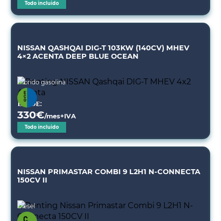
Todo incluido
NISSAN QASHQAI DIG-T 103KW (140CV) MHEV
4×2 ACENTA DEEP BLUE OCEAN
Híbrido gasolina
Desde:
330
€
/mes+IVA
Todo incluido
NISSAN PRIMASTAR COMBI 9 L2H1 N-CONNECTA
150CV II
Diésel