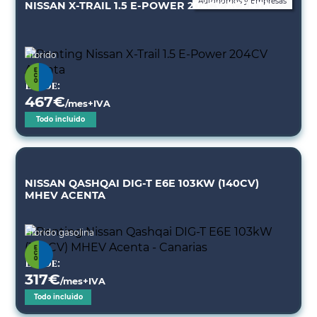
Autónomos y Empresas
NISSAN X-TRAIL 1.5 E-POWER 204CV ACENTA
Híbrido
Desde:
467
€
/mes+IVA
Todo incluido
NISSAN QASHQAI DIG-T E6E 103KW (140CV)
MHEV ACENTA
Híbrido gasolina
Desde:
317
€
/mes+IVA
Todo incluido