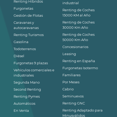
Renting Híbridos
industrial
Furgonetas
Renting de Coches
15000 KM al Año
Gestión de Flotas
Renting de Coches
Caravanas y
30000 Km Año
autocaravanas
Renting de Coches
Renting Turismos
50000 Km Año
Gasolina
Concesionarios
Todoterrenos
Leasing
Diésel
Renting en España
Furgonetas 9 plazas
Furgonetas Isotermo
Vehículos comerciales e
Familiares
industriales
Por Meses
Segunda Mano
Cabrio
Second Renting
Seminuevos
Renting Pymes
Renting GNC
Automáticos
Renting Adaptado para
En Venta
Minusválidos