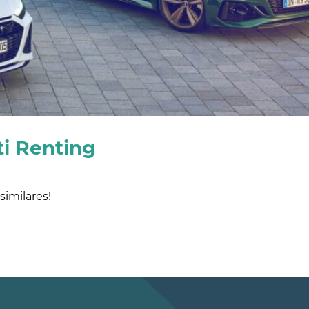
i Renting
imilares!