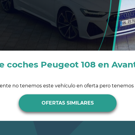
de coches Peugeot 108 en Avant
ente no tenemos este vehículo en oferta pero tenemos s
OFERTAS SIMILARES