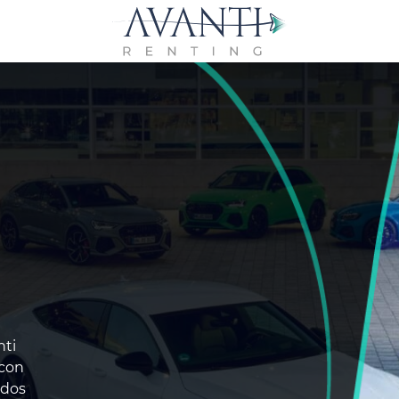
nti
 con
odos