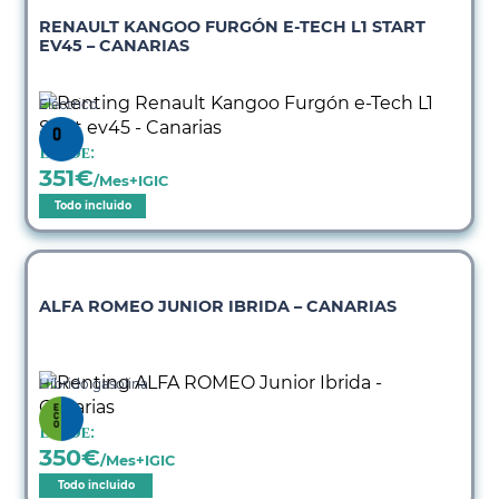
RENAULT KANGOO FURGÓN E-TECH L1 START
EV45 – CANARIAS
Eléctrico
Desde:
351
€
/Mes+IGIC
Todo incluido
ALFA ROMEO JUNIOR IBRIDA – CANARIAS
Híbrido gasolina
Desde:
350
€
/Mes+IGIC
Todo incluido