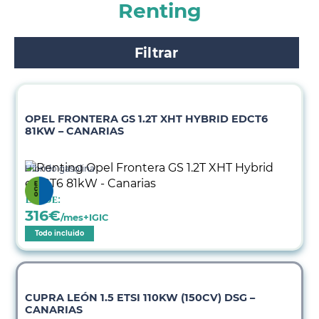
Renting
Filtrar
OPEL FRONTERA GS 1.2T XHT HYBRID EDCT6
81KW – CANARIAS
Híbrido gasolina
Desde:
316
€
/mes+IGIC
Todo incluido
CUPRA LEÓN 1.5 ETSI 110KW (150CV) DSG –
CANARIAS