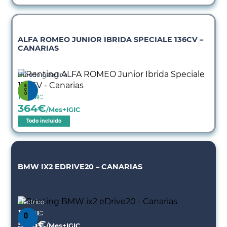
ALFA ROMEO JUNIOR IBRIDA SPECIALE 136CV –
CANARIAS
Híbrido gasolina
Desde:
364
€
/Mes+IGIC
Todo incluido
BMW IX2 EDRIVE20 – CANARIAS
Eléctrico
Desde:
506
€
/Mes+IGIC