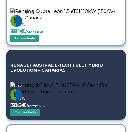
Híbrido gasolina
Desde:
391
€
/Mes+IGIC
Todo incluido
RENAULT AUSTRAL E-TECH FULL HYBRID
EVOLUTION – CANARIAS
Híbrido
Desde:
385
€
/Mes+IGIC
Todo incluido