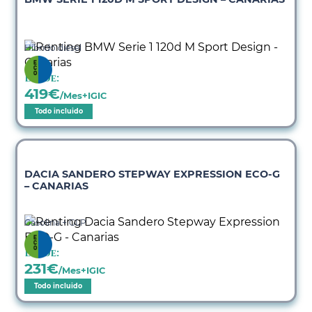
Híbrido diésel
Desde:
419
€
/Mes+IGIC
Todo incluido
DACIA SANDERO STEPWAY EXPRESSION ECO-G
– CANARIAS
Gasolina + GLP
Desde:
231
€
/Mes+IGIC
Todo incluido