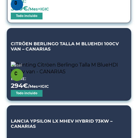
Desde:
390
€
/Mes+IGIC
Todo incluido
CITRÖEN BERLINGO TALLA M BLUEHDI 100CV
VAN – CANARIAS
Diésel
Desde:
294
€
/Mes+IGIC
Todo incluido
LANCIA YPSILON LX MHEV HYBRID 73KW –
CANARIAS