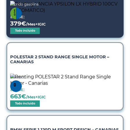
Híbrido gasolina
Desde:
379
€
/Mes+IGIC
Todo incluido
POLESTAR 2 STAND RANGE SINGLE MOTOR –
CANARIAS
Eléctrico
Desde:
663
€
/Mes+IGIC
Todo incluido
BMW SERIE 1 120D M SPORT DESIGN – CANARIAS