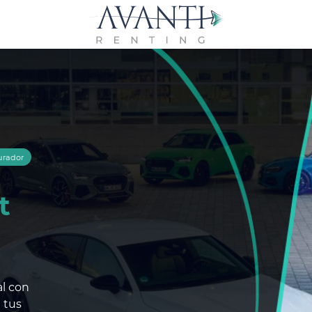
urador
t
al con
 tus