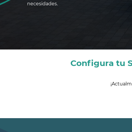
necesidades.
Configura tu S
¡Actualm