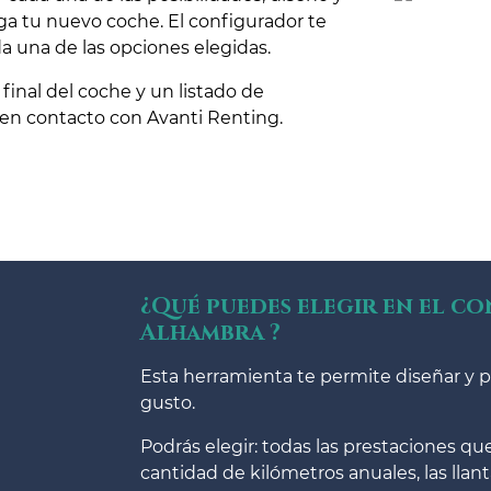
a tu nuevo coche. El configurador te
da una de las opciones elegidas.
 final del coche y un listado de
 en contacto con Avanti Renting.
¿Qué puedes elegir en el c
Alhambra ?
Esta herramienta te permite diseñar y p
gusto.
Podrás elegir: todas las prestaciones q
cantidad de kilómetros anuales, las llanta