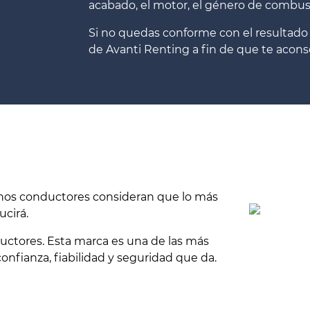
acabado, el motor, el género de combus
Si no quedas conforme con el resultado
de Avanti Renting a fin de que te acon
hos conductores consideran que lo más
ucirá.
uctores. Esta marca es una de las más
onfianza, fiabilidad y seguridad que da.