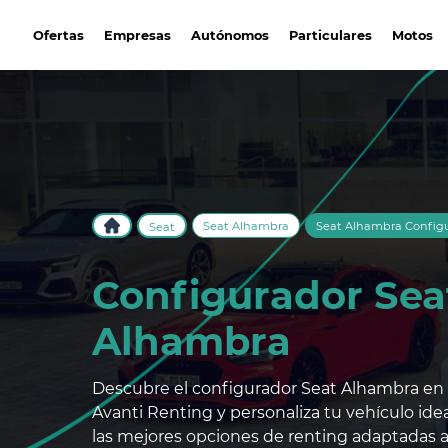
avantirenting.es
Ofertas
Empresas
Autónomos
Particulares
Motos
Seat Alhambra
Seat Alhambra Config
Seat
Configurador Sea
Alhambra
Descubre el configurador Seat Alhambra en
Avanti Renting y personaliza tu vehículo ide
las mejores opciones de renting adaptadas a