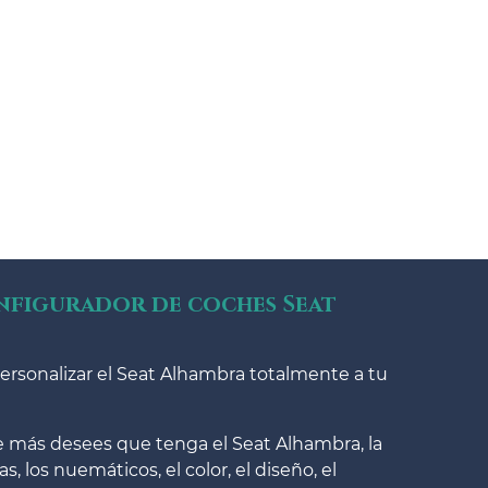
onfigurador de coches Seat
ersonalizar el Seat Alhambra totalmente a tu
ue más desees que tenga el Seat Alhambra, la
s, los nuemáticos, el color, el diseño, el